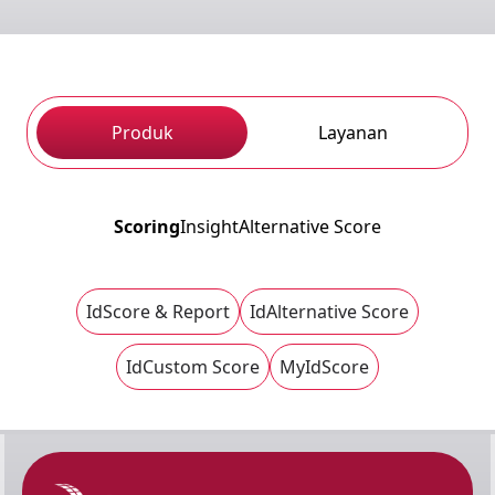
Produk
Layanan
Scoring
Insight
Alternative Score
IdScore & Report
IdAlternative Score
IdCustom Score
MyIdScore