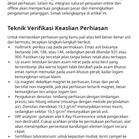
detail perhiasan. Selain itu, integrasi saluran penjualan online dan
offline akan memperluas jangkauan pasar dan meningkatkan
pengalaman pelanggan. Simak selengkapnya di artikel ini.
Teknik Verifikasi Keaslian Perhiasan
Untuk memastikan perhiasan yang kamu jual atau beli benar-benar asli
dan bermutu, terapkan langkah-langkah berikut:
Hallmark: periksa cap pada permukaan. Emas asli biasanya
bertanda 24K, 18K, atau 14K, sedangkan perak ditandai 925 atau
900. Pastikan cap tercetak jelas tanpa bekas retak atau terhapus.
Uji asam: teteskan larutan asam nitrat pada area kecil yang
tersembunyi. Jika warna logam tidak berubah pada asam khusus
emas namun memudar pada asam khusus perak, kadar logam
kemungkinan sesuai klaim.
Uji magnet: dekatkan magnet ke perhiasan. Emas dan perak
bersifat non-magnetik, jadi jika perhiasan tertarik magnet, besar
kemungkinan tercampur logam lain.
Pengukuran densitas: timbang perhiasan dengan timbangan
presisi, lalu hitung volume (misalnya dengan metode perpindahan
air). Densitas mendekati 19,3 g/cm³ menunjukkan emas murni,
sedangkan sekitar 10,5 g/cm³ menunjukkan perak asli.
XRF analyzer: gunakan alat X-Ray Fluorescence untuk pengecekan
non-destruktif. Cukup arahkan probe ke permukaan perhiasan, alat
akan menampilkan persentase kandungan elemen logam secara
cepat.
Sertifikasi laboratorium: untuk kepastian mutlak, kirim sampel ke