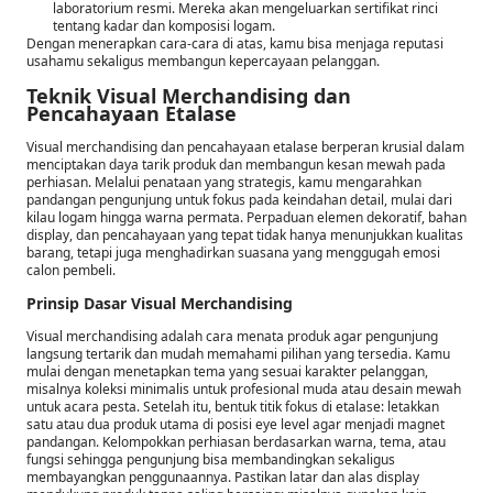
laboratorium resmi. Mereka akan mengeluarkan sertifikat rinci
tentang kadar dan komposisi logam.
Dengan menerapkan cara-cara di atas, kamu bisa menjaga reputasi
usahamu sekaligus membangun kepercayaan pelanggan.
Teknik Visual Merchandising dan
Pencahayaan Etalase
Visual merchandising dan pencahayaan etalase berperan krusial dalam
menciptakan daya tarik produk dan membangun kesan mewah pada
perhiasan. Melalui penataan yang strategis, kamu mengarahkan
pandangan pengunjung untuk fokus pada keindahan detail, mulai dari
kilau logam hingga warna permata. Perpaduan elemen dekoratif, bahan
display, dan pencahayaan yang tepat tidak hanya menunjukkan kualitas
barang, tetapi juga menghadirkan suasana yang menggugah emosi
calon pembeli.
Prinsip Dasar Visual Merchandising
Visual merchandising adalah cara menata produk agar pengunjung
langsung tertarik dan mudah memahami pilihan yang tersedia. Kamu
mulai dengan menetapkan tema yang sesuai karakter pelanggan,
misalnya koleksi minimalis untuk profesional muda atau desain mewah
untuk acara pesta. Setelah itu, bentuk titik fokus di etalase: letakkan
satu atau dua produk utama di posisi eye level agar menjadi magnet
pandangan. Kelompokkan perhiasan berdasarkan warna, tema, atau
fungsi sehingga pengunjung bisa membandingkan sekaligus
membayangkan penggunaannya. Pastikan latar dan alas display