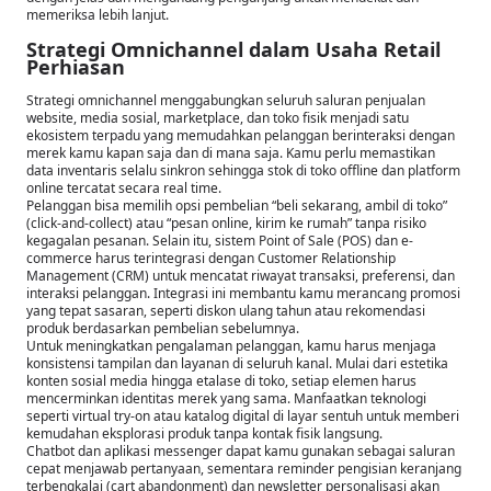
memeriksa lebih lanjut.
Strategi Omnichannel dalam Usaha Retail
Perhiasan
Strategi omnichannel menggabungkan seluruh saluran penjualan
website, media sosial, marketplace, dan toko fisik menjadi satu
ekosistem terpadu yang memudahkan pelanggan berinteraksi dengan
merek kamu kapan saja dan di mana saja. Kamu perlu memastikan
data inventaris selalu sinkron sehingga stok di toko offline dan platform
online tercatat secara real time.
Pelanggan bisa memilih opsi pembelian “beli sekarang, ambil di toko”
(click-and-collect) atau “pesan online, kirim ke rumah” tanpa risiko
kegagalan pesanan. Selain itu, sistem Point of Sale (POS) dan e-
commerce harus terintegrasi dengan Customer Relationship
Management (CRM) untuk mencatat riwayat transaksi, preferensi, dan
interaksi pelanggan. Integrasi ini membantu kamu merancang promosi
yang tepat sasaran, seperti diskon ulang tahun atau rekomendasi
produk berdasarkan pembelian sebelumnya.
Untuk meningkatkan pengalaman pelanggan, kamu harus menjaga
konsistensi tampilan dan layanan di seluruh kanal. Mulai dari estetika
konten sosial media hingga etalase di toko, setiap elemen harus
mencerminkan identitas merek yang sama. Manfaatkan teknologi
seperti virtual try-on atau katalog digital di layar sentuh untuk memberi
kemudahan eksplorasi produk tanpa kontak fisik langsung.
Chatbot dan aplikasi messenger dapat kamu gunakan sebagai saluran
cepat menjawab pertanyaan, sementara reminder pengisian keranjang
terbengkalai (cart abandonment) dan newsletter personalisasi akan