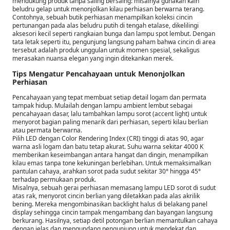
mendukung produk tanpa saling bersaing: misalnya gunakan kain
beludru gelap untuk menonjolkan kilau perhiasan berwarna terang.
Contohnya, sebuah butik perhiasan menampilkan koleksi cincin
pertunangan pada alas beludru putih di tengah etalase, dikelilingi
aksesori kecil seperti rangkaian bunga dan lampu spot lembut. Dengan
tata letak seperti itu, pengunjung langsung paham bahwa cincin di area
tersebut adalah produk unggulan untuk momen spesial, sekaligus
merasakan nuansa elegan yang ingin ditekankan merek.
Tips Mengatur Pencahayaan untuk Menonjolkan
Perhiasan
Pencahayaan yang tepat membuat setiap detail logam dan permata
tampak hidup. Mulailah dengan lampu ambient lembut sebagai
pencahayaan dasar, lalu tambahkan lampu sorot (accent light) untuk
menyorot bagian paling menarik dari perhiasan, seperti kilau berlian
atau permata berwarna.
Pilih LED dengan Color Rendering Index (CRI) tinggi di atas 90, agar
warna asli logam dan batu tetap akurat. Suhu warna sekitar 4000 K
memberikan keseimbangan antara hangat dan dingin, menampilkan
kilau emas tanpa tone kekuningan berlebihan. Untuk memaksimalkan
pantulan cahaya, arahkan sorot pada sudut sekitar 30° hingga 45°
terhadap permukaan produk.
Misalnya, sebuah gerai perhiasan memasang lampu LED sorot di sudut
atas rak, menyorot cincin berlian yang diletakkan pada alas akrilik
bening. Mereka mengombinasikan backlight halus di belakang panel
display sehingga cincin tampak mengambang dan bayangan langsung
berkurang. Hasilnya, setiap detil potongan berlian memantulkan cahaya
dengan jelas dan mengundang pengunjung untuk mendekat dan