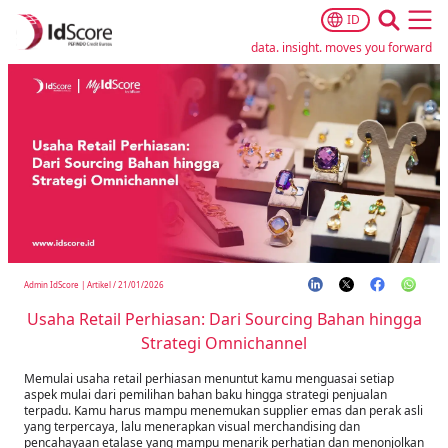
ID
Ope
data. insight. moves you forward
Admin IdScore
|
Artikel
/
21/01/2026
Usaha Retail Perhiasan: Dari Sourcing Bahan hingga
Strategi Omnichannel
Memulai usaha retail perhiasan menuntut kamu menguasai setiap
aspek mulai dari pemilihan bahan baku hingga strategi penjualan
terpadu. Kamu harus mampu menemukan supplier emas dan perak asli
yang terpercaya, lalu menerapkan visual merchandising dan
pencahayaan etalase yang mampu menarik perhatian dan menonjolkan