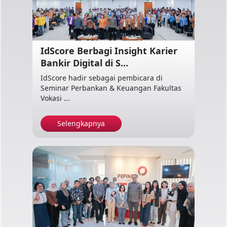
IdScore Berbagi Insight Karier
Bankir Digital di S...
IdScore hadir sebagai pembicara di
Seminar Perbankan & Keuangan Fakultas
Vokasi ...
Selengkapnya