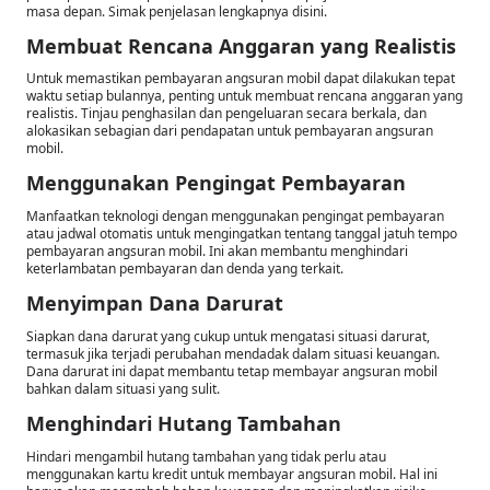
masa depan. Simak penjelasan lengkapnya disini.
Membuat Rencana Anggaran yang Realistis
Untuk memastikan pembayaran angsuran mobil dapat dilakukan tepat
waktu setiap bulannya, penting untuk membuat rencana anggaran yang
realistis. Tinjau penghasilan dan pengeluaran secara berkala, dan
alokasikan sebagian dari pendapatan untuk pembayaran angsuran
mobil.
Menggunakan Pengingat Pembayaran
Manfaatkan teknologi dengan menggunakan pengingat pembayaran
atau jadwal otomatis untuk mengingatkan tentang tanggal jatuh tempo
pembayaran angsuran mobil. Ini akan membantu menghindari
keterlambatan pembayaran dan denda yang terkait.
Menyimpan Dana Darurat
Siapkan dana darurat yang cukup untuk mengatasi situasi darurat,
termasuk jika terjadi perubahan mendadak dalam situasi keuangan.
Dana darurat ini dapat membantu tetap membayar angsuran mobil
bahkan dalam situasi yang sulit.
Menghindari Hutang Tambahan
Hindari mengambil hutang tambahan yang tidak perlu atau
menggunakan kartu kredit untuk membayar angsuran mobil. Hal ini