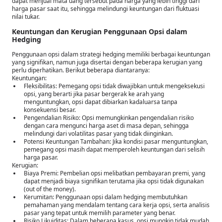
dapat menjual mata uang tersebut pada harga yang lebih tinggi dari
harga pasar saat itu, sehingga melindungi keuntungan dari fluktuasi
nilai tukar.
Keuntungan dan Kerugian Penggunaan Opsi dalam
Hedging
Penggunaan opsi dalam strategi hedging memiliki berbagai keuntungan
yang signifikan, namun juga disertai dengan beberapa kerugian yang
perlu diperhatikan. Berikut beberapa diantaranya:
Keuntungan:
Fleksibilitas: Pemegang opsi tidak diwajibkan untuk mengeksekusi
opsi, yang berarti jika pasar bergerak ke arah yang
menguntungkan, opsi dapat dibiarkan kadaluarsa tanpa
konsekuensi besar.
Pengendalian Risiko: Opsi memungkinkan pengendalian risiko
dengan cara mengunci harga aset di masa depan, sehingga
melindungi dari volatilitas pasar yang tidak diinginkan.
Potensi Keuntungan Tambahan: Jika kondisi pasar menguntungkan,
pemegang opsi masih dapat memperoleh keuntungan dari selisih
harga pasar.
Kerugian:
Biaya Premi: Pembelian opsi melibatkan pembayaran premi, yang
dapat menjadi biaya signifikan terutama jika opsi tidak digunakan
(out of the money).
Kerumitan: Penggunaan opsi dalam hedging membutuhkan
pemahaman yang mendalam tentang cara kerja opsi, serta analisis
pasar yang tepat untuk memilih parameter yang benar.
Risiko Likuiditas: Dalam beberapa kasus, opsi mungkin tidak mudah