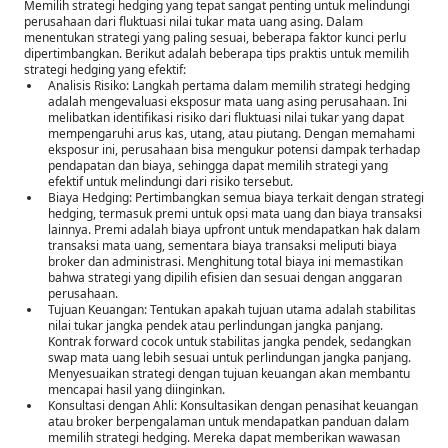
Memilih strategi hedging yang tepat sangat penting untuk melindungi
perusahaan dari fluktuasi nilai tukar mata uang asing. Dalam
menentukan strategi yang paling sesuai, beberapa faktor kunci perlu
dipertimbangkan. Berikut adalah beberapa tips praktis untuk memilih
strategi hedging yang efektif:
Analisis Risiko: Langkah pertama dalam memilih strategi hedging
adalah mengevaluasi eksposur mata uang asing perusahaan. Ini
melibatkan identifikasi risiko dari fluktuasi nilai tukar yang dapat
mempengaruhi arus kas, utang, atau piutang. Dengan memahami
eksposur ini, perusahaan bisa mengukur potensi dampak terhadap
pendapatan dan biaya, sehingga dapat memilih strategi yang
efektif untuk melindungi dari risiko tersebut.
Biaya Hedging: Pertimbangkan semua biaya terkait dengan strategi
hedging, termasuk premi untuk opsi mata uang dan biaya transaksi
lainnya. Premi adalah biaya upfront untuk mendapatkan hak dalam
transaksi mata uang, sementara biaya transaksi meliputi biaya
broker dan administrasi. Menghitung total biaya ini memastikan
bahwa strategi yang dipilih efisien dan sesuai dengan anggaran
perusahaan.
Tujuan Keuangan: Tentukan apakah tujuan utama adalah stabilitas
nilai tukar jangka pendek atau perlindungan jangka panjang.
Kontrak forward cocok untuk stabilitas jangka pendek, sedangkan
swap mata uang lebih sesuai untuk perlindungan jangka panjang.
Menyesuaikan strategi dengan tujuan keuangan akan membantu
mencapai hasil yang diinginkan.
Konsultasi dengan Ahli: Konsultasikan dengan penasihat keuangan
atau broker berpengalaman untuk mendapatkan panduan dalam
memilih strategi hedging. Mereka dapat memberikan wawasan