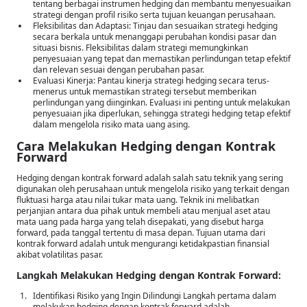
tentang berbagai instrumen hedging dan membantu menyesuaikan
strategi dengan profil risiko serta tujuan keuangan perusahaan.
Fleksibilitas dan Adaptasi: Tinjau dan sesuaikan strategi hedging
secara berkala untuk menanggapi perubahan kondisi pasar dan
situasi bisnis. Fleksibilitas dalam strategi memungkinkan
penyesuaian yang tepat dan memastikan perlindungan tetap efektif
dan relevan sesuai dengan perubahan pasar.
Evaluasi Kinerja: Pantau kinerja strategi hedging secara terus-
menerus untuk memastikan strategi tersebut memberikan
perlindungan yang diinginkan. Evaluasi ini penting untuk melakukan
penyesuaian jika diperlukan, sehingga strategi hedging tetap efektif
dalam mengelola risiko mata uang asing.
Cara Melakukan Hedging dengan Kontrak
Forward
Hedging dengan kontrak forward adalah salah satu teknik yang sering
digunakan oleh perusahaan untuk mengelola risiko yang terkait dengan
fluktuasi harga atau nilai tukar mata uang. Teknik ini melibatkan
perjanjian antara dua pihak untuk membeli atau menjual aset atau
mata uang pada harga yang telah disepakati, yang disebut harga
forward, pada tanggal tertentu di masa depan. Tujuan utama dari
kontrak forward adalah untuk mengurangi ketidakpastian finansial
akibat volatilitas pasar.
Langkah Melakukan Hedging dengan Kontrak Forward:
Identifikasi Risiko yang Ingin Dilindungi Langkah pertama dalam
melakukan hedging dengan kontrak forward adalah