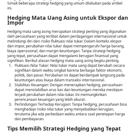
Simak beberapa strategi hedging yang umum dilakukan pada artikel
ini.
Hedging Mata Uang Asing untuk Ekspor dan
Impor
Hedging mata uang asing merupakan strategi penting yang digunakan
oleh perusahaan yang terlibat dalam perdagangan internasional untuk
melindungi diri dari risiko fluktuasi nilai tukar. Dalam konteks ekspor
dan impor, perubahan nilai tukar dapat mempengaruhi harga barang,
biaya operasional, dan margin keuntungan. Tanpa strategi hedging
yang tepat, perusahaan dapat mengalami kerugian finansial yang
signifikan. Berikut alasan hedging mata uang asing begitu penting.
Fluktuasi Nilai Tukar: Nilai tukar mata uang dapat berubah secara
signifikan dalam waktu singkat karena berbagai faktor ekonomi,
politik, dan pasar. Perubahan ini dapat berdampak langsung pada
keuntungan atau biaya dalam transaksi internasional.
Stabilitas Keuangan: Dengan menerapkan hedging, perusahaan
dapat menstabilkan arus kas dan keuntungan mereka meskipun
terjadi perubahan dalam nilai tukar. Ini memungkinkan
perencanaan keuangan yang lebih akurat.
Perlindungan Terhadap Kerugian: Tanpa hedging, perusahaan bisa
menghadapi risiko nilai tukar yang menyebabkan kerugian,
terutama jika ada perbedaan waktu antara saat penetapan harga
dan pembayaran.
Tips Memilih Strategi Hedging yang Tepat