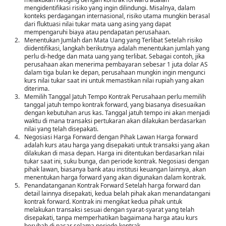
mengidentifikasi risiko yang ingin dilindungi. Misalnya, dalam
konteks perdagangan internasional, risiko utama mungkin berasal
dari fluktuasi nilai tukar mata uang asing yang dapat
mempengaruhi biaya atau pendapatan perusahaan.
Menentukan Jumlah dan Mata Uang yang Terlibat Setelah risiko
diidentifikasi, langkah berikutnya adalah menentukan jumlah yang
perlu di-hedge dan mata uang yang terlibat. Sebagai contoh, jika
perusahaan akan menerima pembayaran sebesar 1 juta dolar AS
dalam tiga bulan ke depan, perusahaan mungkin ingin mengunci
kurs nilai tukar saat ini untuk memastikan nilai rupiah yang akan
diterima.
Memilih Tanggal Jatuh Tempo Kontrak Perusahaan perlu memilih
tanggal jatuh tempo kontrak forward, yang biasanya disesuaikan
dengan kebutuhan arus kas. Tanggal jatuh tempo ini akan menjadi
waktu di mana transaksi pertukaran akan dilakukan berdasarkan
nilai yang telah disepakati.
Negosiasi Harga Forward dengan Pihak Lawan Harga forward
adalah kurs atau harga yang disepakati untuk transaksi yang akan
dilakukan di masa depan. Harga ini ditentukan berdasarkan nilai
tukar saat ini, suku bunga, dan periode kontrak. Negosiasi dengan
pihak lawan, biasanya bank atau institusi keuangan lainnya, akan
menentukan harga forward yang akan digunakan dalam kontrak.
Penandatanganan Kontrak Forward Setelah harga forward dan
detail lainnya disepakati, kedua belah pihak akan menandatangani
kontrak forward. Kontrak ini mengikat kedua pihak untuk
melakukan transaksi sesuai dengan syarat-syarat yang telah
disepakati, tanpa memperhatikan bagaimana harga atau kurs
berubah di pasar selama periode kontrak.