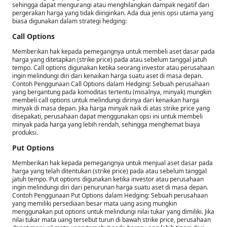
sehingga dapat mengurangi atau menghilangkan dampak negatif dari
pergerakan harga yang tidak diinginkan. Ada dua jenis opsi utama yang
biasa digunakan dalam strategi hedging:
Call Options
Memberikan hak kepada pemegangnya untuk membeli aset dasar pada
harga yang ditetapkan (strike price) pada atau sebelum tanggal jatuh
tempo. Call options digunakan ketika seorang investor atau perusahaan
ingin melindungi diri dari kenaikan harga suatu aset di masa depan.
Contoh Penggunaan Call Options dalam Hedging: Sebuah perusahaan
yang bergantung pada komoditas tertentu (misalnya, minyak) mungkin
membeli call options untuk melindungi dirinya dari kenaikan harga
minyak di masa depan. Jika harga minyak naik di atas strike price yang
disepakati, perusahaan dapat menggunakan opsi ini untuk membeli
minyak pada harga yang lebih rendah, sehingga menghemat biaya
produksi.
Put Options
Memberikan hak kepada pemegangnya untuk menjual aset dasar pada
harga yang telah ditentukan (strike price) pada atau sebelum tanggal
jatuh tempo. Put options digunakan ketika investor atau perusahaan
ingin melindungi diri dari penurunan harga suatu aset di masa depan.
Contoh Penggunaan Put Options dalam Hedging: Sebuah perusahaan
yang memiliki persediaan besar mata uang asing mungkin
menggunakan put options untuk melindungi nilai tukar yang dimiliki. Jika
nilai tukar mata uang tersebut turun di bawah strike price, perusahaan