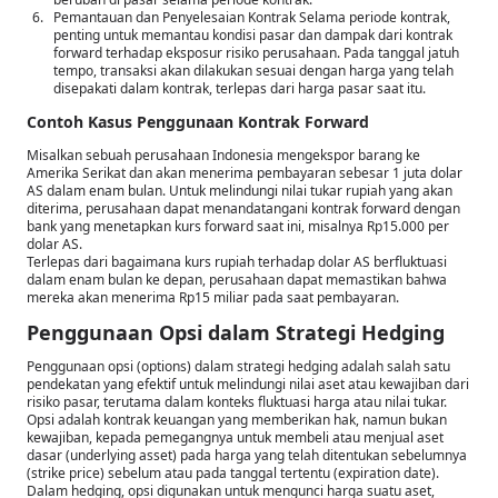
Pemantauan dan Penyelesaian Kontrak Selama periode kontrak,
penting untuk memantau kondisi pasar dan dampak dari kontrak
forward terhadap eksposur risiko perusahaan. Pada tanggal jatuh
tempo, transaksi akan dilakukan sesuai dengan harga yang telah
disepakati dalam kontrak, terlepas dari harga pasar saat itu.
Contoh Kasus Penggunaan Kontrak Forward
Misalkan sebuah perusahaan Indonesia mengekspor barang ke
Amerika Serikat dan akan menerima pembayaran sebesar 1 juta dolar
AS dalam enam bulan. Untuk melindungi nilai tukar rupiah yang akan
diterima, perusahaan dapat menandatangani kontrak forward dengan
bank yang menetapkan kurs forward saat ini, misalnya Rp15.000 per
dolar AS.
Terlepas dari bagaimana kurs rupiah terhadap dolar AS berfluktuasi
dalam enam bulan ke depan, perusahaan dapat memastikan bahwa
mereka akan menerima Rp15 miliar pada saat pembayaran.
Penggunaan Opsi dalam Strategi Hedging
Penggunaan opsi (options) dalam strategi hedging adalah salah satu
pendekatan yang efektif untuk melindungi nilai aset atau kewajiban dari
risiko pasar, terutama dalam konteks fluktuasi harga atau nilai tukar.
Opsi adalah kontrak keuangan yang memberikan hak, namun bukan
kewajiban, kepada pemegangnya untuk membeli atau menjual aset
dasar (underlying asset) pada harga yang telah ditentukan sebelumnya
(strike price) sebelum atau pada tanggal tertentu (expiration date).
Dalam hedging, opsi digunakan untuk mengunci harga suatu aset,