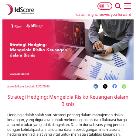
ID
Ope
data. insight. moves you forward
Admin IdScore
|
Artikel
/
12/02/2025
Strategi Hedging: Mengelola Risiko Keuangan dalam
Bisnis
Hedging adalah salah satu strategi penting dalam manajemen risiko
keuangan, yang digunakan untuk melindungi bisnis dari fluktuasi harga
atau nilai tukar yang tidak diinginkan. Dalam dunia bisnis yang penuh
dengan ketidakpastian, terutama dalam perdagangan internasional,
hedging menjadi alat yang vital untuk menjaga stabilitas keuangan.