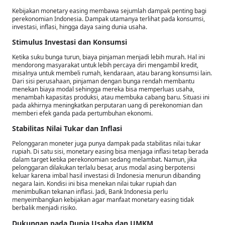
Kebijakan monetary easing membawa sejumlah dampak penting bagi
perekonomian Indonesia. Dampak utamanya terlihat pada konsumsi,
investasi, inflasi, hingga daya saing dunia usaha.
Stimulus Investasi dan Konsumsi
Ketika suku bunga turun, biaya pinjaman menjadi lebih murah. Hal ini
mendorong masyarakat untuk lebih percaya diri mengambil kredit,
misalnya untuk membeli rumah, kendaraan, atau barang konsumsi lain.
Dari sisi perusahaan, pinjaman dengan bunga rendah membantu
menekan biaya modal sehingga mereka bisa memperluas usaha,
menambah kapasitas produksi, atau membuka cabang baru. Situasi ini
pada akhirnya meningkatkan perputaran uang di perekonomian dan
memberi efek ganda pada pertumbuhan ekonomi.
Stabilitas Nilai Tukar dan Inflasi
Pelonggaran moneter juga punya dampak pada stabilitas nilai tukar
rupiah. Di satu sisi, monetary easing bisa menjaga inflasi tetap berada
dalam target ketika perekonomian sedang melambat. Namun, jika
pelonggaran dilakukan terlalu besar, arus modal asing berpotensi
keluar karena imbal hasil investasi di Indonesia menurun dibanding
negara lain. Kondisi ini bisa menekan nilai tukar rupiah dan
menimbulkan tekanan inflasi. Jadi, Bank Indonesia perlu
menyeimbangkan kebijakan agar manfaat monetary easing tidak
berbalik menjadi risiko.
Dukungan pada Dunia Usaha dan UMKM