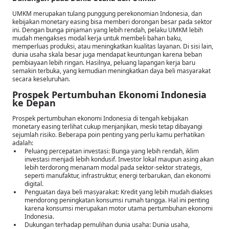
UMKM merupakan tulang punggung perekonomian Indonesia, dan
kebijakan monetary easing bisa memberi dorongan besar pada sektor
ini. Dengan bunga pinjaman yang lebih rendah, pelaku UMKM lebih
mudah mengakses modal kerja untuk membeli bahan baku,
memperluas produksi, atau meningkatkan kualitas layanan. Di sisi lain,
dunia usaha skala besar juga mendapat keuntungan karena beban
pembiayaan lebih ringan. Hasilnya, peluang lapangan kerja baru
semakin terbuka, yang kemudian meningkatkan daya beli masyarakat
secara keseluruhan.
Prospek Pertumbuhan Ekonomi Indonesia
ke Depan
Prospek pertumbuhan ekonomi Indonesia di tengah kebijakan
monetary easing terlihat cukup menjanjikan, meski tetap dibayangi
sejumlah risiko. Beberapa poin penting yang perlu kamu perhatikan
adalah:
Peluang percepatan investasi: Bunga yang lebih rendah, iklim
investasi menjadi lebih kondusif. Investor lokal maupun asing akan
lebih terdorong menanam modal pada sektor-sektor strategis,
seperti manufaktur, infrastruktur, energi terbarukan, dan ekonomi
digital.
Penguatan daya beli masyarakat: Kredit yang lebih mudah diakses
mendorong peningkatan konsumsi rumah tangga. Hal ini penting
karena konsumsi merupakan motor utama pertumbuhan ekonomi
Indonesia.
Dukungan terhadap pemulihan dunia usaha: Dunia usaha,