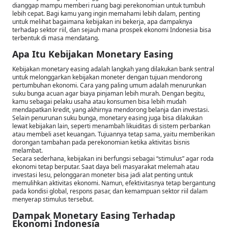
dianggap mampu memberi ruang bagi perekonomian untuk tumbuh
lebih cepat. Bagi kamu yang ingin memahami lebih dalam, penting
untuk melihat bagaimana kebijakan ini bekerja, apa dampaknya
terhadap sektor riil, dan sejauh mana prospek ekonomi Indonesia bisa
terbentuk di masa mendatang.
Apa Itu Kebijakan Monetary Easing
Kebijakan monetary easing adalah langkah yang dilakukan bank sentral
untuk melonggarkan kebijakan moneter dengan tujuan mendorong
pertumbuhan ekonomi. Cara yang paling umum adalah menurunkan
suku bunga acuan agar biaya pinjaman lebih murah. Dengan begitu,
kamu sebagai pelaku usaha atau konsumen bisa lebih mudah
mendapatkan kredit, yang akhirnya mendorong belanja dan investasi.
Selain penurunan suku bunga, monetary easing juga bisa dilakukan
lewat kebijakan lain, seperti menambah likuiditas di sistem perbankan
atau membeli aset keuangan. Tujuannya tetap sama, yaitu memberikan
dorongan tambahan pada perekonomian ketika aktivitas bisnis
melambat.
Secara sederhana, kebijakan ini berfungsi sebagai “stimulus” agar roda
ekonomi tetap berputar. Saat daya beli masyarakat melemah atau
investasi lesu, pelonggaran moneter bisa jadi alat penting untuk
memulihkan aktivitas ekonomi. Namun, efektivitasnya tetap bergantung
pada kondisi global, respons pasar, dan kemampuan sektor riil dalam
menyerap stimulus tersebut.
Dampak Monetary Easing Terhadap
Ekonomi Indonesia