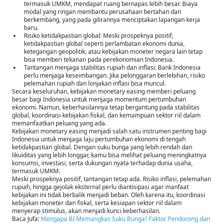
termasuk UMKM, mendapat ruang bernapas lebih besar. Biaya
modal yang ringan membantu perusahaan bertahan dan
berkembang, yang pada gilirannya menciptakan lapangan kerja
baru.
Risiko ketidakpastian global: Meski prospeknya positif,
ketidakpastian global seperti perlambatan ekonomi dunia,
ketegangan geopolitik, atau kebijakan moneter negara lain tetap
bisa memberi tekanan pada perekonomian Indonesia.
Tantangan menjaga stabilitas rupiah dan inflasi: Bank Indonesia
perlu menjaga keseimbangan. Jika pelonggaran berlebihan, risiko
pelemahan rupiah dan lonjakan inflasi bisa muncul.
Secara keseluruhan, kebijakan monetary easing memberi peluang
besar bagi Indonesia untuk menjaga momentum pertumbuhan
ekonomi. Namun, keberhasilannya tetap bergantung pada stabilitas
global, koordinasi kebijakan fiskal, dan kemampuan sektor riil dalam
memanfaatkan peluang yang ada.
Kebijakan monetary easing menjadi salah satu instrumen penting bagi
Indonesia untuk menjaga laju pertumbuhan ekonomi di tengah
ketidakpastian global. Dengan suku bunga yang lebih rendah dan
likuiditas yang lebih longgar, kamu bisa melihat peluang meningkatnya
konsumsi, investasi, serta dukungan nyata terhadap dunia usaha,
termasuk UMKM.
Meski prospeknya positif, tantangan tetap ada. Risiko inflasi, pelemahan
rupiah, hingga gejolak eksternal perlu diantisipasi agar manfaat
kebijakan ini tidak berbalik menjadi beban. Oleh karena itu, koordinasi
kebijakan moneter dan fiskal, serta kesiapan sektor riil dalam
menyerap stimulus, akan menjadi kunci keberhasilan.
Baca Jufa:
Mengapa BI Memangkas Suku Bunga? Faktor Pendorong dan