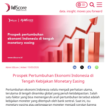
ID
Ope
data. insight. moves you forward
Admin IdScore
|
Artikel
/
10/03/2026
Prospek Pertumbuhan Ekonomi Indonesia di
Tengah Kebijakan Monetary Easing
Pertumbuhan ekonomi Indonesia selalu menjadi perhatian utama,
terutama di tengah dinamika global yang penuh ketidakpastian. Salah
satu faktor yang bisa memengaruhi arah pertumbuhan tersebut adalah
kebijakan moneter yang ditempuh oleh bank sentral. Saat ini, isu
monetary easing atau pelonggaran moneter menjadi sorotan karena