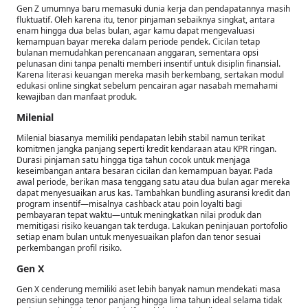
Gen Z umumnya baru memasuki dunia kerja dan pendapatannya masih
fluktuatif. Oleh karena itu, tenor pinjaman sebaiknya singkat, antara
enam hingga dua belas bulan, agar kamu dapat mengevaluasi
kemampuan bayar mereka dalam periode pendek. Cicilan tetap
bulanan memudahkan perencanaan anggaran, sementara opsi
pelunasan dini tanpa penalti memberi insentif untuk disiplin finansial.
Karena literasi keuangan mereka masih berkembang, sertakan modul
edukasi online singkat sebelum pencairan agar nasabah memahami
kewajiban dan manfaat produk.
Milenial
Milenial biasanya memiliki pendapatan lebih stabil namun terikat
komitmen jangka panjang seperti kredit kendaraan atau KPR ringan.
Durasi pinjaman satu hingga tiga tahun cocok untuk menjaga
keseimbangan antara besaran cicilan dan kemampuan bayar. Pada
awal periode, berikan masa tenggang satu atau dua bulan agar mereka
dapat menyesuaikan arus kas. Tambahkan bundling asuransi kredit dan
program insentif—misalnya cashback atau poin loyalti bagi
pembayaran tepat waktu—untuk meningkatkan nilai produk dan
memitigasi risiko keuangan tak terduga. Lakukan peninjauan portofolio
setiap enam bulan untuk menyesuaikan plafon dan tenor sesuai
perkembangan profil risiko.
Gen X
Gen X cenderung memiliki aset lebih banyak namun mendekati masa
pensiun sehingga tenor panjang hingga lima tahun ideal selama tidak