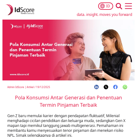
ID
Ope
data. insight. moves you forward
Admin IdScore
|
Artikel
/
19/12/2025
Pola Konsumsi Antar Generasi dan Penentuan
Termin Pinjaman Terbaik
Gen Z baru memulai karier dengan pendapatan fluktuatif, Milenial
menghadapi cicilan pendidikan dan keluarga muda, sedangkan Gen X
mapan tapi memikul tanggung jawab multigenerasi. Pemahaman ini
membantu kamu menyesuaikan tenor pinjaman dan menekan risiko
NPL. Simak selengkapnya di artikel ini.