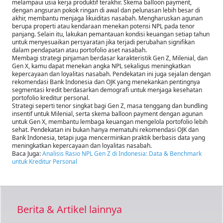
melampaui usia kerja produktif terakhir. Skema balloon payment,
dengan angsuran pokok ringan di awal dan pelunasan lebih besar di
akhir, membantu menjaga likuiditas nasabah. Mengharuskan agunan
berupa properti atau kendaraan menekan potensi NPL pada tenor
panjang. Selain itu, lakukan pemantauan kondisi keuangan setiap tahun
untuk menyesuaikan persyaratan jika terjadi perubahan signifikan
dalam pendapatan atau portofolio aset nasabah.
Membagi strategi pinjaman berdasar karakteristik Gen Z, Milenial, dan
Gen X, kamu dapat menekan angka NPL sekaligus meningkatkan
kepercayaan dan loyalitas nasabah. Pendekatan ini juga sejalan dengan
rekomendasi Bank Indonesia dan OJK yang menekankan pentingnya
segmentasi kredit berdasarkan demografi untuk menjaga kesehatan
portofolio kreditur personal.
Strategi seperti tenor singkat bagi Gen Z, masa tenggang dan bundling
insentif untuk Milenial, serta skema balloon payment dengan agunan
untuk Gen X, membantu lembaga keuangan mengelola portofolio lebih
sehat. Pendekatan ini bukan hanya mematuhi rekomendasi OJK dan
Bank Indonesia, tetapi juga mencerminkan praktik berbasis data yang
meningkatkan kepercayaan dan loyalitas nasabah.
Baca Juga:
Analisis Rasio NPL Gen Z di Indonesia: Data & Benchmark
untuk Kreditur Personal
Berita & Artikel lainnya