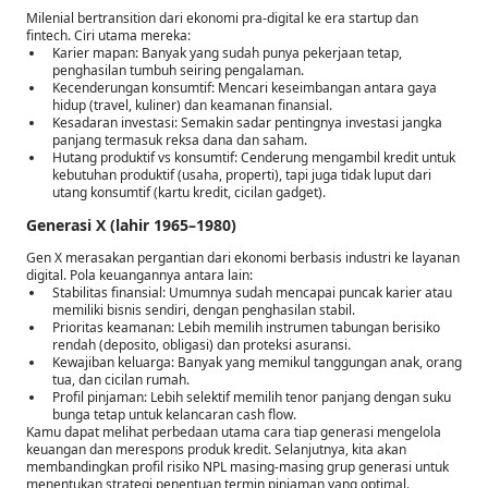
Milenial bertransition dari ekonomi pra-digital ke era startup dan
fintech. Ciri utama mereka:
Karier mapan: Banyak yang sudah punya pekerjaan tetap,
penghasilan tumbuh seiring pengalaman.
Kecenderungan konsumtif: Mencari keseimbangan antara gaya
hidup (travel, kuliner) dan keamanan finansial.
Kesadaran investasi: Semakin sadar pentingnya investasi jangka
panjang termasuk reksa dana dan saham.
Hutang produktif vs konsumtif: Cenderung mengambil kredit untuk
kebutuhan produktif (usaha, properti), tapi juga tidak luput dari
utang konsumtif (kartu kredit, cicilan gadget).
Generasi X (lahir 1965–1980)
Gen X merasakan pergantian dari ekonomi berbasis industri ke layanan
digital. Pola keuangannya antara lain:
Stabilitas finansial: Umumnya sudah mencapai puncak karier atau
memiliki bisnis sendiri, dengan penghasilan stabil.
Prioritas keamanan: Lebih memilih instrumen tabungan berisiko
rendah (deposito, obligasi) dan proteksi asuransi.
Kewajiban keluarga: Banyak yang memikul tanggungan anak, orang
tua, dan cicilan rumah.
Profil pinjaman: Lebih selektif memilih tenor panjang dengan suku
bunga tetap untuk kelancaran cash flow.
Kamu dapat melihat perbedaan utama cara tiap generasi mengelola
keuangan dan merespons produk kredit. Selanjutnya, kita akan
membandingkan profil risiko NPL masing-masing grup generasi untuk
menentukan strategi penentuan termin pinjaman yang optimal.