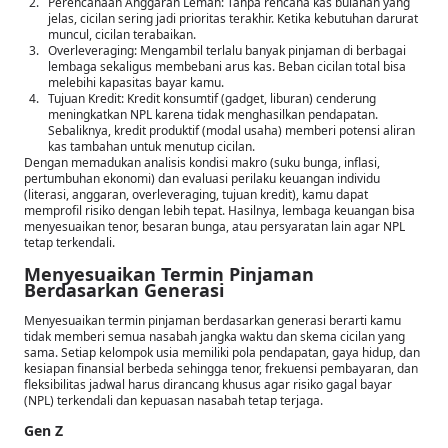
Perencanaan Anggaran Lemah: Tanpa rencana kas bulanan yang
jelas, cicilan sering jadi prioritas terakhir. Ketika kebutuhan darurat
muncul, cicilan terabaikan.
Overleveraging: Mengambil terlalu banyak pinjaman di berbagai
lembaga sekaligus membebani arus kas. Beban cicilan total bisa
melebihi kapasitas bayar kamu.
Tujuan Kredit: Kredit konsumtif (gadget, liburan) cenderung
meningkatkan NPL karena tidak menghasilkan pendapatan.
Sebaliknya, kredit produktif (modal usaha) memberi potensi aliran
kas tambahan untuk menutup cicilan.
Dengan memadukan analisis kondisi makro (suku bunga, inflasi,
pertumbuhan ekonomi) dan evaluasi perilaku keuangan individu
(literasi, anggaran, overleveraging, tujuan kredit), kamu dapat
memprofil risiko dengan lebih tepat. Hasilnya, lembaga keuangan bisa
menyesuaikan tenor, besaran bunga, atau persyaratan lain agar NPL
tetap terkendali.
Menyesuaikan Termin Pinjaman
Berdasarkan Generasi
Menyesuaikan termin pinjaman berdasarkan generasi berarti kamu
tidak memberi semua nasabah jangka waktu dan skema cicilan yang
sama. Setiap kelompok usia memiliki pola pendapatan, gaya hidup, dan
kesiapan finansial berbeda sehingga tenor, frekuensi pembayaran, dan
fleksibilitas jadwal harus dirancang khusus agar risiko gagal bayar
(NPL) terkendali dan kepuasan nasabah tetap terjaga.
Gen Z