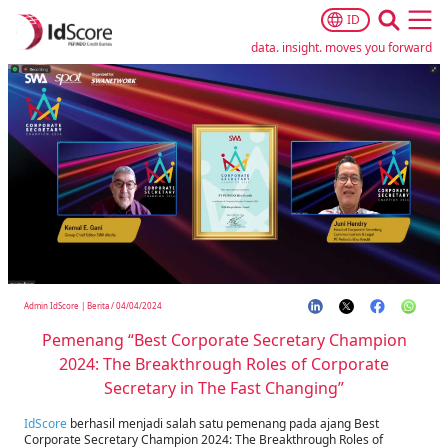
ID
Ope
data. insight. moves you forward
Admin IdScore
|
Berita
/
04/04/2024
Pemenang “Best Corporate Secretary Champion
2024: The Breakthrough Roles of Corporate
Secretary in The Fast Changing”
IdScore
berhasil menjadi salah satu pemenang pada ajang Best
Corporate Secretary Champion 2024: The Breakthrough Roles of