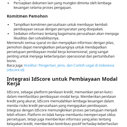
Persiapkan dokumen lain yang mungkin diminta oleh lembaga
keuangan selama proses pengajuan.
Komitmen Pemohon
Tampilkan komitmen perusahaan untuk membayar kembali
pembiayaan sesuai dengan persyaratan yang disepakati.
Sediakan informasi tentang bagaimana perusahaan akan menjaga
likuiditas dan solvabilitasnya.
Memenuhi semua syarat ini dan menyajikan informasi dengan jelas,
pemohon dapat meningkatkan peluangnya untuk mendapatkan
persetujuan pembiayaan modal kerja konvensional, yang sangat
penting untuk menjaga keberlanjutan operasional dan pertumbuhan
bisnis.
Baca Juga:
Kreditur: Pengertian, Jenis, dan Contoh Legal di Indonesia
(idscore.id)
Integrasi IdScore untuk Pembiayaan Modal
Kerja
IdScore, sebagai platform penilaian kredit, memainkan peran kunci
dalam memfasilitasi pembiayaan modal kerja. Memberikan penilaian
kredit yang akurat, IdScore memudahkan lembaga keuangan dalam
menilai risiko kredit perusahaan yang mengajukan pembiayaan.
Integrasi dengan IdScore memungkinkan proses persetujuan menjadi
lebih efisien. Platform ini tidak hanya membantu mempercepat siklus
persetujuan, tetapi juga memberikan informasi yang jelas tentang
kelayakan kredit, memberikan kontribusi positif terhadap keberhasilan