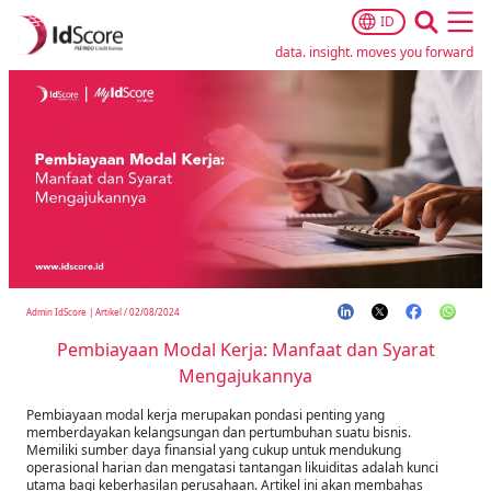
ID
Ope
data. insight. moves you forward
Admin IdScore
|
Artikel
/
02/08/2024
Pembiayaan Modal Kerja: Manfaat dan Syarat
Mengajukannya
Pembiayaan modal kerja merupakan pondasi penting yang
memberdayakan kelangsungan dan pertumbuhan suatu bisnis.
Memiliki sumber daya finansial yang cukup untuk mendukung
operasional harian dan mengatasi tantangan likuiditas adalah kunci
utama bagi keberhasilan perusahaan. Artikel ini akan membahas