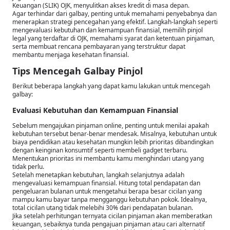
Keuangan (SLIK) OJK, menyulitkan akses kredit di masa depan.
Agar terhindar dari galbay, penting untuk memahami penyebabnya dan
menerapkan strategi pencegahan yang efektif. Langkah-langkah seperti
mengevaluasi kebutuhan dan kemampuan finansial, memilih pinjol
legal yang terdaftar di OJK, memahami syarat dan ketentuan pinjaman,
serta membuat rencana pembayaran yang terstruktur dapat
membantu menjaga kesehatan finansial.
Tips Mencegah Galbay Pinjol
Berikut beberapa langkah yang dapat kamu lakukan untuk mencegah
galbay:
Evaluasi Kebutuhan dan Kemampuan Finansial
Sebelum mengajukan pinjaman online, penting untuk menilai apakah
kebutuhan tersebut benar-benar mendesak. Misalnya, kebutuhan untuk
biaya pendidikan atau kesehatan mungkin lebih prioritas dibandingkan
dengan keinginan konsumtif seperti membeli gadget terbaru.
Menentukan prioritas ini membantu kamu menghindari utang yang
tidak perlu.
Setelah menetapkan kebutuhan, langkah selanjutnya adalah
mengevaluasi kemampuan finansial. Hitung total pendapatan dan
pengeluaran bulanan untuk mengetahui berapa besar cicilan yang
mampu kamu bayar tanpa mengganggu kebutuhan pokok. Idealnya,
total cicilan utang tidak melebihi 30% dari pendapatan bulanan.
Jika setelah perhitungan ternyata cicilan pinjaman akan memberatkan
keuangan, sebaiknya tunda pengajuan pinjaman atau cari alternatif