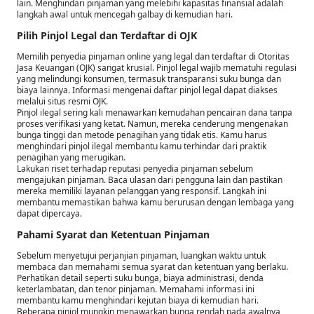
lain. Menghindari pinjaman yang melebihi kapasitas finansial adalah
langkah awal untuk mencegah galbay di kemudian hari.
Pilih Pinjol Legal dan Terdaftar di OJK
Memilih penyedia pinjaman online yang legal dan terdaftar di Otoritas
Jasa Keuangan (OJK) sangat krusial. Pinjol legal wajib mematuhi regulasi
yang melindungi konsumen, termasuk transparansi suku bunga dan
biaya lainnya. Informasi mengenai daftar pinjol legal dapat diakses
melalui situs resmi OJK.
Pinjol ilegal sering kali menawarkan kemudahan pencairan dana tanpa
proses verifikasi yang ketat. Namun, mereka cenderung mengenakan
bunga tinggi dan metode penagihan yang tidak etis. Kamu harus
menghindari pinjol ilegal membantu kamu terhindar dari praktik
penagihan yang merugikan.
Lakukan riset terhadap reputasi penyedia pinjaman sebelum
mengajukan pinjaman. Baca ulasan dari pengguna lain dan pastikan
mereka memiliki layanan pelanggan yang responsif. Langkah ini
membantu memastikan bahwa kamu berurusan dengan lembaga yang
dapat dipercaya.
Pahami Syarat dan Ketentuan Pinjaman
Sebelum menyetujui perjanjian pinjaman, luangkan waktu untuk
membaca dan memahami semua syarat dan ketentuan yang berlaku.
Perhatikan detail seperti suku bunga, biaya administrasi, denda
keterlambatan, dan tenor pinjaman. Memahami informasi ini
membantu kamu menghindari kejutan biaya di kemudian hari.
Beberapa pinjol mungkin menawarkan bunga rendah pada awalnya,