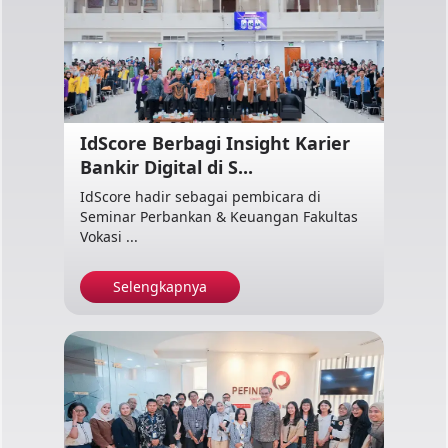
IdScore Berbagi Insight Karier
Bankir Digital di S...
IdScore hadir sebagai pembicara di
Seminar Perbankan & Keuangan Fakultas
Vokasi ...
Selengkapnya