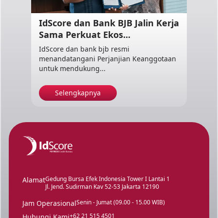
IdScore dan Bank BJB Jalin Kerja
Sama Perkuat Ekos...
IdScore dan bank bjb resmi
menandatangani Perjanjian Keanggotaan
untuk mendukung...
Selengkapnya
Gedung Bursa Efek Indonesia Tower I Lantai 1
Alamat
Jl. Jend. Sudirman Kav 52-53 Jakarta 12190
Senin - Jumat (09.00 - 15.00 WIB)
Jam Operasional
+62 21 515 4501
Hubungi Kami