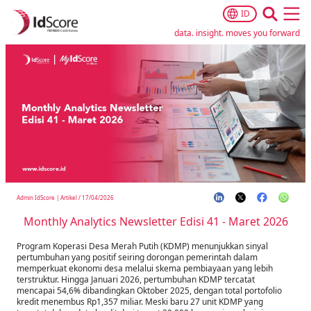
ID
Ope
data. insight. moves you forward
Admin IdScore
|
Artikel
/
17/04/2026
Monthly Analytics Newsletter Edisi 41 - Maret 2026
Program Koperasi Desa Merah Putih (KDMP) menunjukkan sinyal
pertumbuhan yang positif seiring dorongan pemerintah dalam
memperkuat ekonomi desa melalui skema pembiayaan yang lebih
terstruktur. Hingga Januari 2026, pertumbuhan KDMP tercatat
mencapai 54,6% dibandingkan Oktober 2025, dengan total portofolio
kredit menembus Rp1,357 miliar. Meski baru 27 unit KDMP yang