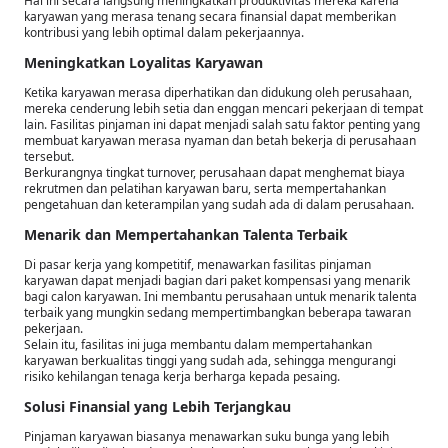
Hal ini secara langsung meningkatkan produktivitas mereka karena
karyawan yang merasa tenang secara finansial dapat memberikan
kontribusi yang lebih optimal dalam pekerjaannya.
Meningkatkan Loyalitas Karyawan
Ketika karyawan merasa diperhatikan dan didukung oleh perusahaan,
mereka cenderung lebih setia dan enggan mencari pekerjaan di tempat
lain. Fasilitas pinjaman ini dapat menjadi salah satu faktor penting yang
membuat karyawan merasa nyaman dan betah bekerja di perusahaan
tersebut.
Berkurangnya tingkat turnover, perusahaan dapat menghemat biaya
rekrutmen dan pelatihan karyawan baru, serta mempertahankan
pengetahuan dan keterampilan yang sudah ada di dalam perusahaan.
Menarik dan Mempertahankan Talenta Terbaik
Di pasar kerja yang kompetitif, menawarkan fasilitas pinjaman
karyawan dapat menjadi bagian dari paket kompensasi yang menarik
bagi calon karyawan. Ini membantu perusahaan untuk menarik talenta
terbaik yang mungkin sedang mempertimbangkan beberapa tawaran
pekerjaan.
Selain itu, fasilitas ini juga membantu dalam mempertahankan
karyawan berkualitas tinggi yang sudah ada, sehingga mengurangi
risiko kehilangan tenaga kerja berharga kepada pesaing.
Solusi Finansial yang Lebih Terjangkau
Pinjaman karyawan biasanya menawarkan suku bunga yang lebih