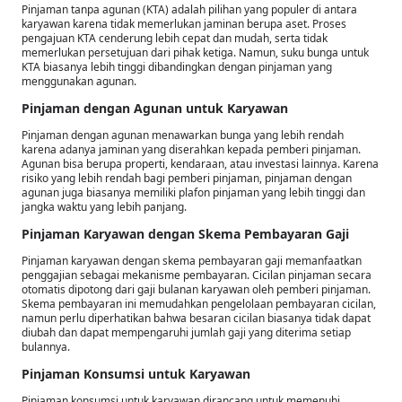
Pinjaman tanpa agunan (KTA) adalah pilihan yang populer di antara
karyawan karena tidak memerlukan jaminan berupa aset. Proses
pengajuan KTA cenderung lebih cepat dan mudah, serta tidak
memerlukan persetujuan dari pihak ketiga. Namun, suku bunga untuk
KTA biasanya lebih tinggi dibandingkan dengan pinjaman yang
menggunakan agunan.
Pinjaman dengan Agunan untuk Karyawan
Pinjaman dengan agunan menawarkan bunga yang lebih rendah
karena adanya jaminan yang diserahkan kepada pemberi pinjaman.
Agunan bisa berupa properti, kendaraan, atau investasi lainnya. Karena
risiko yang lebih rendah bagi pemberi pinjaman, pinjaman dengan
agunan juga biasanya memiliki plafon pinjaman yang lebih tinggi dan
jangka waktu yang lebih panjang.
Pinjaman Karyawan dengan Skema Pembayaran Gaji
Pinjaman karyawan dengan skema pembayaran gaji memanfaatkan
penggajian sebagai mekanisme pembayaran. Cicilan pinjaman secara
otomatis dipotong dari gaji bulanan karyawan oleh pemberi pinjaman.
Skema pembayaran ini memudahkan pengelolaan pembayaran cicilan,
namun perlu diperhatikan bahwa besaran cicilan biasanya tidak dapat
diubah dan dapat mempengaruhi jumlah gaji yang diterima setiap
bulannya.
Pinjaman Konsumsi untuk Karyawan
Pinjaman konsumsi untuk karyawan dirancang untuk memenuhi