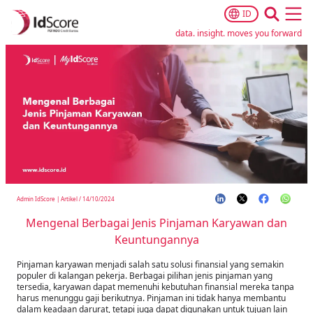
ID
Ope
data. insight. moves you forward
Admin IdScore
|
Artikel
/
14/10/2024
Mengenal Berbagai Jenis Pinjaman Karyawan dan
Keuntungannya
Pinjaman karyawan menjadi salah satu solusi finansial yang semakin
populer di kalangan pekerja. Berbagai pilihan jenis pinjaman yang
tersedia, karyawan dapat memenuhi kebutuhan finansial mereka tanpa
harus menunggu gaji berikutnya. Pinjaman ini tidak hanya membantu
dalam keadaan darurat, tetapi juga dapat digunakan untuk tujuan lain