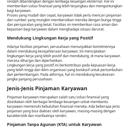
rendah dibandingkan dengan lembaga keuangan eksternal. Hal ini
memberikan solusi finansial yang lebih terjangkau dan menguntungkan
bagi karyawan.
Proses yang mudah dan cepat, karyawan tidak perlu mencari pinjaman
dari sumber yang mungkin memberatkan mereka dengan bunga tinggi
dan persyaratan yang ketat. Fasilitas ini memberikan rasa aman dan
kepastian bagi karyawan dalam menghadapi situasi darurat.
Mendukung Lingkungan Kerja yang Positif
Adanya fasilitas pinjaman, perusahaan menunjukkan komitmennya
dalam mendukung kesejahteraan karyawan. Ini menciptakan
lingkungan kerja yang lebih positif dan mendukung, di mana karyawan
merasa dihargai dan diperhatikan.
Lingkungan kerja yang positif ini berkontribusi pada kepuasan kerja
yang lebih tinggi dan iklim organisasi yang kondusif untuk pertumbuhan
dan perkembangan. Pada akhirnya, hal ini mendukung kesuksesan
jangka panjang perusahaan.
Jenis-Jenis Pinjaman Karyawan
Pinjaman karyawan merupakan salah satu solusi finansial yang
disediakan oleh berbagai lembaga keuangan untuk membantu
karyawan memenuhi kebutuhan finansial mereka. Ada beberapa jenis
pinjaman yang bisa diakses oleh karyawan, masing-masing dengan
karakteristik dan manfaatnya sendiri.
Pinjaman Tanpa Agunan (KTA) untuk Karyawan