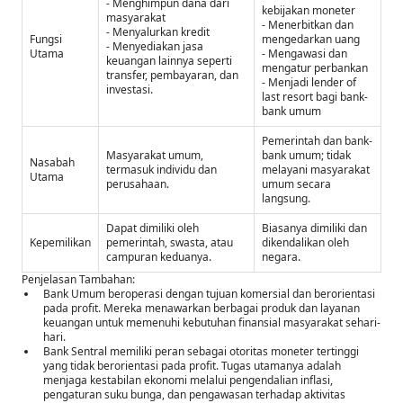
- Menghimpun dana dari
kebijakan moneter
masyarakat
- Menerbitkan dan
- Menyalurkan kredit
Fungsi
mengedarkan uang
- Menyediakan jasa
Utama
- Mengawasi dan
keuangan lainnya seperti
mengatur perbankan
transfer, pembayaran, dan
- Menjadi lender of
investasi.
last resort bagi bank-
bank umum
Pemerintah dan bank-
Masyarakat umum,
bank umum; tidak
Nasabah
termasuk individu dan
melayani masyarakat
Utama
perusahaan.
umum secara
langsung.
Dapat dimiliki oleh
Biasanya dimiliki dan
Kepemilikan
pemerintah, swasta, atau
dikendalikan oleh
campuran keduanya.
negara.
Penjelasan Tambahan:
Bank Umum beroperasi dengan tujuan komersial dan berorientasi
pada profit. Mereka menawarkan berbagai produk dan layanan
keuangan untuk memenuhi kebutuhan finansial masyarakat sehari-
hari.
Bank Sentral memiliki peran sebagai otoritas moneter tertinggi
yang tidak berorientasi pada profit. Tugas utamanya adalah
menjaga kestabilan ekonomi melalui pengendalian inflasi,
pengaturan suku bunga, dan pengawasan terhadap aktivitas