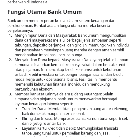
perbankan di Indonesia.
Fungsi Utama Bank Umum
Bank umum memiliki peran krusial dalam sistem keuangan dan
perekonomian. Berikut adalah fungsi utama mereka beserta
penjelasannya:
Menghimpun Dana dari Masyarakat: Bank umum mengumpulkan
dana dari masyarakat melalui berbagai jenis simpanan seperti
tabungan, deposito berjangka, dan giro. Ini memungkinkan individu
dan perusahaan menyimpan uang mereka dengan aman sambil
mendapatkan imbal hasil berupa bunga.
Menyalurkan Dana kepada Masyarakat: Dana yang telah dihimpun
kemudian disalurkan kembali ke masyarakat dalam bentuk kredit
atau pinjaman. Ini mencakup kredit konsumsi untuk kebutuhan
pribadi, kredit investasi untuk pengembangan usaha, dan kredit
modal kerja untuk operasional bisnis. Fasilitas ini membantu
memenuhi kebutuhan finansial individu dan mendukung
pertumbuhan ekonomi.
Memberikan Jasa Lainnya dalam Bidang Keuangan: Selain
simpanan dan pinjaman, bank umum menawarkan berbagai
layanan keuangan lainnya seperti:
Transfer Dana: Memfasilitasi pengiriman uang antar rekening,
baik domestik maupun internasional.
Kliring dan Inkaso: Memproses transaksi non-tunai seperti cek
dan bilyet giro antar bank.
Layanan Kartu Kredit dan Debit: Memungkinkan transaksi
tanpa uang tunai untuk pembelian barang dan jasa.