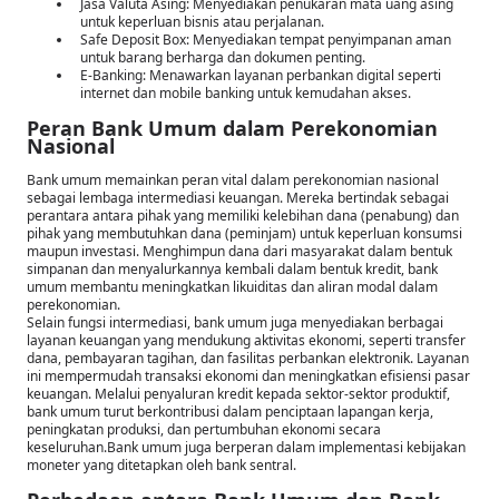
Jasa Valuta Asing: Menyediakan penukaran mata uang asing
untuk keperluan bisnis atau perjalanan.
Safe Deposit Box: Menyediakan tempat penyimpanan aman
untuk barang berharga dan dokumen penting.
E-Banking: Menawarkan layanan perbankan digital seperti
internet dan mobile banking untuk kemudahan akses.
Peran Bank Umum dalam Perekonomian
Nasional
Bank umum memainkan peran vital dalam perekonomian nasional
sebagai lembaga intermediasi keuangan. Mereka bertindak sebagai
perantara antara pihak yang memiliki kelebihan dana (penabung) dan
pihak yang membutuhkan dana (peminjam) untuk keperluan konsumsi
maupun investasi. Menghimpun dana dari masyarakat dalam bentuk
simpanan dan menyalurkannya kembali dalam bentuk kredit, bank
umum membantu meningkatkan likuiditas dan aliran modal dalam
perekonomian.
Selain fungsi intermediasi, bank umum juga menyediakan berbagai
layanan keuangan yang mendukung aktivitas ekonomi, seperti transfer
dana, pembayaran tagihan, dan fasilitas perbankan elektronik. Layanan
ini mempermudah transaksi ekonomi dan meningkatkan efisiensi pasar
keuangan. Melalui penyaluran kredit kepada sektor-sektor produktif,
bank umum turut berkontribusi dalam penciptaan lapangan kerja,
peningkatan produksi, dan pertumbuhan ekonomi secara
keseluruhan.Bank umum juga berperan dalam implementasi kebijakan
moneter yang ditetapkan oleh bank sentral.