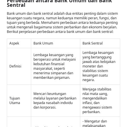
Perbedaan antara Bank Umum dan Bank
Sentral
Bank umum dan bank sentral adalah dua entitas penting dalam sistem
keuangan suatu negara, namun keduanya memiliki peran, fungsi, dan
tujuan yang berbeda. Memahami perbedaan antara keduanya penting
untuk mengenali bagaimana sistem perbankan dan ekonomi berjalan.
Berikut penjelasan perbedaan antara bank umum dan bank sentral:
Aspek
Bank Umum
Bank Sentral
Lembaga keuangan
Lembaga keuangan yang
yang bertanggung
beroperasi untuk melayani
jawab atas kebijakan
kebutuhan finansial
Definisi
moneter dan
masyarakat, seperti
stabilitas sistem
menerima simpanan dan
keuangan suatu
memberikan pinjaman.
negara.
Menjaga stabilitas
Mencari keuntungan
nilai mata uang,
Tujuan
melalui layanan perbankan
mengendalikan
Utama
kepada nasabah individu
inflasi, dan
dan korporasi.
mengawasi sistem
perbankan.
- Mengatur dan
melaksanakan