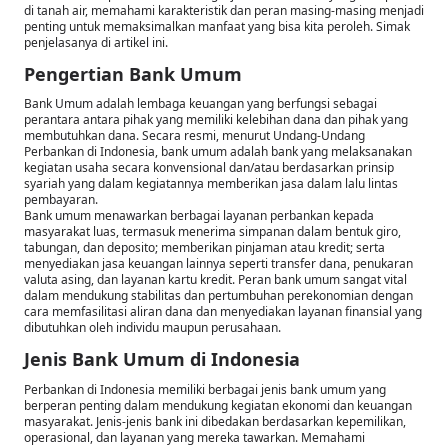
di tanah air, memahami karakteristik dan peran masing-masing menjadi
penting untuk memaksimalkan manfaat yang bisa kita peroleh. Simak
penjelasanya di artikel ini.
Pengertian Bank Umum
Bank Umum adalah lembaga keuangan yang berfungsi sebagai
perantara antara pihak yang memiliki kelebihan dana dan pihak yang
membutuhkan dana. Secara resmi, menurut Undang-Undang
Perbankan di Indonesia, bank umum adalah bank yang melaksanakan
kegiatan usaha secara konvensional dan/atau berdasarkan prinsip
syariah yang dalam kegiatannya memberikan jasa dalam lalu lintas
pembayaran.
Bank umum menawarkan berbagai layanan perbankan kepada
masyarakat luas, termasuk menerima simpanan dalam bentuk giro,
tabungan, dan deposito; memberikan pinjaman atau kredit; serta
menyediakan jasa keuangan lainnya seperti transfer dana, penukaran
valuta asing, dan layanan kartu kredit. Peran bank umum sangat vital
dalam mendukung stabilitas dan pertumbuhan perekonomian dengan
cara memfasilitasi aliran dana dan menyediakan layanan finansial yang
dibutuhkan oleh individu maupun perusahaan.
Jenis Bank Umum di Indonesia
Perbankan di Indonesia memiliki berbagai jenis bank umum yang
berperan penting dalam mendukung kegiatan ekonomi dan keuangan
masyarakat. Jenis-jenis bank ini dibedakan berdasarkan kepemilikan,
operasional, dan layanan yang mereka tawarkan. Memahami