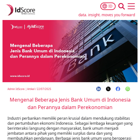
ID
Ope
data. insight. moves you forward
Admin IdScore
|
Artikel
/
22/07/2025
Mengenal Beberapa Jenis Bank Umum di Indonesia
dan Perannya dalam Perekonomian
Industri perbankan memiliki peran krusial dalam mendukung stabilitas
dan pertumbuhan ekonomi Indonesia. Sebagai lembaga keuangan yang
berinteraksi langsung dengan masyarakat, bank umum menjadi
jembatan antara pihak yang memiliki surplus dana dan yang
membutuhkan pendanaan. Berbagai jenis bank umum yang beroperasi