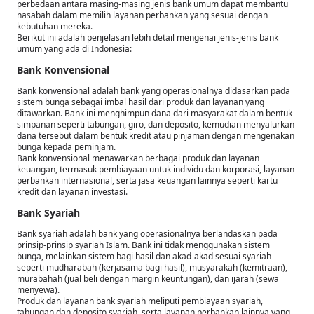
perbedaan antara masing-masing jenis bank umum dapat membantu
nasabah dalam memilih layanan perbankan yang sesuai dengan
kebutuhan mereka.
Berikut ini adalah penjelasan lebih detail mengenai jenis-jenis bank
umum yang ada di Indonesia:
Bank Konvensional
Bank konvensional adalah bank yang operasionalnya didasarkan pada
sistem bunga sebagai imbal hasil dari produk dan layanan yang
ditawarkan. Bank ini menghimpun dana dari masyarakat dalam bentuk
simpanan seperti tabungan, giro, dan deposito, kemudian menyalurkan
dana tersebut dalam bentuk kredit atau pinjaman dengan mengenakan
bunga kepada peminjam.
Bank konvensional menawarkan berbagai produk dan layanan
keuangan, termasuk pembiayaan untuk individu dan korporasi, layanan
perbankan internasional, serta jasa keuangan lainnya seperti kartu
kredit dan layanan investasi.
Bank Syariah
Bank syariah adalah bank yang operasionalnya berlandaskan pada
prinsip-prinsip syariah Islam. Bank ini tidak menggunakan sistem
bunga, melainkan sistem bagi hasil dan akad-akad sesuai syariah
seperti mudharabah (kerjasama bagi hasil), musyarakah (kemitraan),
murabahah (jual beli dengan margin keuntungan), dan ijarah (sewa
menyewa).
Produk dan layanan bank syariah meliputi pembiayaan syariah,
tabungan dan deposito syariah, serta layanan perbankan lainnya yang