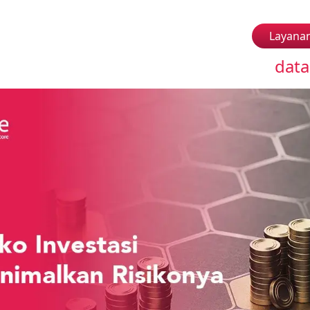
Layana
data