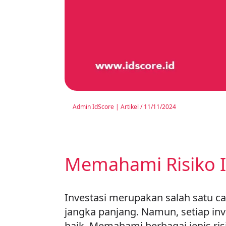
Admin IdScore
|
Artikel
/
11/11/2024
Memahami Risiko I
Investasi merupakan salah satu 
jangka panjang. Namun, setiap inv
baik. Memahami berbagai jenis ris