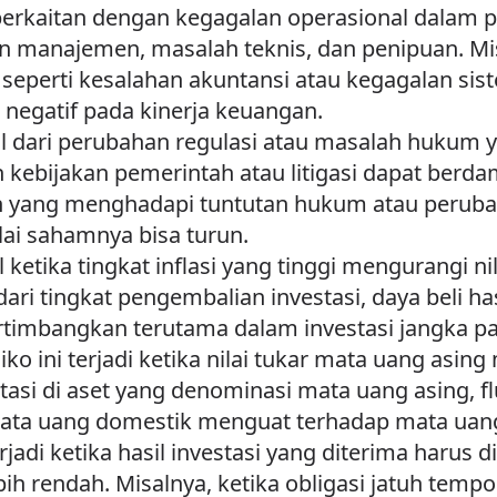
ni berkaitan dengan kegagalan operasional dalam
n manajemen, masalah teknis, dan penipuan. Mi
seperti kesalahan akuntansi atau kegagalan si
 negatif pada kinerja keuangan.
bul dari perubahan regulasi atau masalah huku
 kebijakan pemerintah atau litigasi dapat berdam
 yang menghadapi tuntutan hukum atau peruba
lai sahamnya bisa turun.
l ketika tingkat inflasi yang tinggi mengurangi nila
gi dari tingkat pengembalian investasi, daya beli ha
ertimbangkan terutama dalam investasi jangka p
siko ini terjadi ketika nilai tukar mata uang asin
asi di aset yang denominasi mata uang asing, flu
ata uang domestik menguat terhadap mata uang 
terjadi ketika hasil investasi yang diterima harus
ih rendah. Misalnya, ketika obligasi jatuh tem