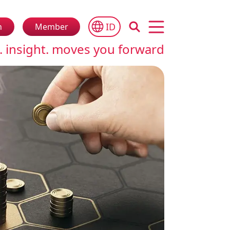
ID
n
Member
Open main menu
. insight. moves you forward