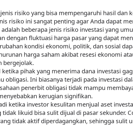
ai jenis risiko yang bisa mempengaruhi hasil da
nis risiko ini sangat penting agar Anda dapat 
 adalah beberapa jenis risiko investasi yang um
itan dengan fluktuasi harga pasar yang dapat men
erubahan kondisi ekonomi, politik, dan sosial da
nurunan harga saham akibat resesi ekonomi atau 
bergejolak.
cul ketika pihak yang menerima dana investasi g
u obligasi. Ini biasanya terjadi pada investasi 
usahaan penerbit obligasi tidak mampu membaya
t menyebabkan kerugian signifikan.
erjadi ketika investor kesulitan menjual aset inve
g tidak likuid bisa sulit dijual di pasar sekunder.
yang tidak aktif diperdagangkan, sehingga sul