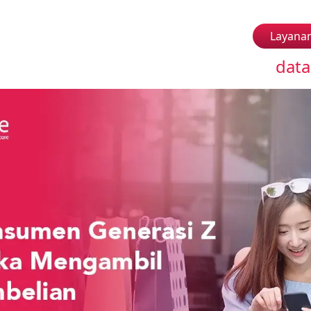
Layana
data