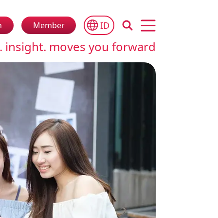
ID
n
Member
Open main menu
. insight. moves you forward