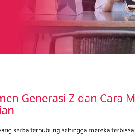
n Generasi Z dan Cara M
ian
 yang serba terhubung sehingga mereka terbias