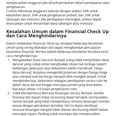
menyesuaikan anggaran jika terjadi perubahan dalam pendapatan atau
pengeluaran.
Contoh: Membuat anggaran bulanan dengan alokasi 50% untuk
kebutuhan dasar, 30% untuk pengeluaran pribadi, dan 20% untuk
tabungan dan investasi. Jika pendapatan meningkat, alokasi dapat
disesuaikan untuk menambah dana tabungan atau investasi.
Kesalahan Umum dalam Financial Check Up
dan Cara Menghindarinya
Dalam melakukan financial check up, terdapat beberapa kesalahan
umum yang sering dilakukan dan dapat menghambat pencapaian
kesehatan finansial. Berikut adalah beberapa kesalahan tersebut serta
cara menghindarinya:
Mengabaikan Dana Darurat: Banyak orang tidak menyisihkan dana
darurat yang cukup untuk menghadapi situasi tak terduga seperti
kehilangan pekerjaan atau kebutuhan medis mendesak. Tanpa
dana darurat, terpaksa mengambil pinjaman dengan bunga tinggi
atau menjual aset berharga menjadi lebih mungkin terjadi. Untuk
menghindarinya, alokasikan sebagian pendapatan secara rutin ke
dalam dana darurat hingga mencapai jumlah yang disarankan,
biasanya sekitar 3-6 bulan pengeluaran rutin.
Tidak Memperbarui Rencana Keuangan Secara Berkala: Kondisi
finansial dan tujuan hidup seseorang dapat berubah seiring waktu,
namun banyak yang tidak memperbarui rencana keuangan mereka
sesuai dengan perubahan tersebut. Hal ini dapat membuat
rencana keuangan menjadi tidak relevan dan kurang efektif dalam
mencapai tujuan. Penting untuk meninjau dan menyesuaikan