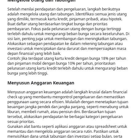
Setelah menilai pendapatan dan pengeluaran, langkah berikutnya
adalah mengelola utang dan tabungan. Identifikasi semua jenis utang
yang dimiliki, termasuk kartu kredit, pinjaman pribadi, atau hipotek.
Buat daftar utang berdasarkan tingkat bunga dan prioritas
pembayaran. Fokus pada pelunasan utang dengan bunga tertinggi
terlebih dahulu untuk mengurangi beban bunga secara keseluruhan. Di
sisi lain, penting juga untuk membangun dan meningkatkan tabungan.
Alokasikan sebagian pendapatan ke dalam rekening tabungan atau
investasi untuk menciptakan dana darurat dan mempersiapkan masa
depan finansial yang lebih baik.
Contoh: Jika terdapat utang kartu kredit dengan bunga 18% per tahun
dan pinjaman mobil dengan bunga 10% per tahun, prioritaskan
pelunasan utang kartu kredit terlebih dahulu untuk mengurangi beban
bunga yang lebih tinggi.
Menyusun Anggaran Keuangan
Menyusun anggaran keuangan adalah langkah krusial dalam financial
check up yang membantu mengontrol pengeluaran dan memastikan
penggunaan uang secara efisien. Mulailah dengan menetapkan tujuan
keuangan jangka pendek dan jangka panjang, seperti menabung untuk
liburan, membeli rumah, atau pensiun dini. Berdasarkan tujuan
tersebut, alokasikan pendapatan ke berbagai kategori pengeluaran
sesuai prioritas.
Gunakan alat bantu seperti aplikasi anggaran atau spreadsheet untuk
memantau dan mengelola anggaran secara rutin. Pastikan untuk
menyisihkan dana untuk tabungan dan investasi setiap bulan, serta