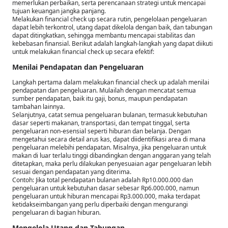
memerlukan perbaikan, serta perencanaan strategi untuk mencapai
tujuan keuangan jangka panjang.
Melakukan financial check up secara rutin, pengelolaan pengeluaran
dapat lebih terkontrol, utang dapat dikelola dengan baik, dan tabungan
dapat ditingkatkan, sehingga membantu mencapai stabilitas dan
kebebasan finansial. Berikut adalah langkah-langkah yang dapat diikuti
untuk melakukan financial check up secara efektif:
Menilai Pendapatan dan Pengeluaran
Langkah pertama dalam melakukan financial check up adalah menilai
pendapatan dan pengeluaran. Mulailah dengan mencatat semua
sumber pendapatan, baik itu gaji, bonus, maupun pendapatan
tambahan lainnya.
Selanjutnya, catat semua pengeluaran bulanan, termasuk kebutuhan
dasar seperti makanan, transportasi, dan tempat tinggal, serta
pengeluaran non-esensial seperti hiburan dan belanja. Dengan
mengetahui secara detail arus kas, dapat diidentifikasi area di mana
pengeluaran melebihi pendapatan. Misalnya, jika pengeluaran untuk
makan di luar terlalu tinggi dibandingkan dengan anggaran yang telah
ditetapkan, maka perlu dilakukan penyesuaian agar pengeluaran lebih
sesuai dengan pendapatan yang diterima.
Contoh: Jika total pendapatan bulanan adalah Rp10.000.000 dan
pengeluaran untuk kebutuhan dasar sebesar Rp6.000.000, namun
pengeluaran untuk hiburan mencapai Rp3.000.000, maka terdapat
ketidakseimbangan yang perlu diperbaiki dengan mengurangi
pengeluaran di bagian hiburan.
Mengelola Utang dan Tabungan