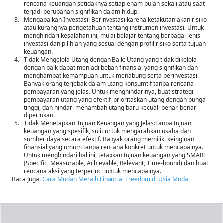
rencana keuangan setidaknya setiap enam bulan sekali atau saat
terjadi perubahan signifikan dalam hidup.
Mengabaikan Investasi: Berinvestasi karena ketakutan akan risiko
atau kurangnya pengetahuan tentang instrumen investasi. Untuk
menghindari kesalahan ini, mulai belajar tentang berbagai jenis
investasi dan pilihlah yang sesuai dengan profil risiko serta tujuan
keuangan.
Tidak Mengelola Utang dengan Baik: Utang yang tidak dikelola
dengan baik dapat menjadi beban finansial yang signifikan dan
menghambat kemampuan untuk menabung serta berinvestasi.
Banyak orang terjebak dalam utang konsumtif tanpa rencana
pembayaran yang jelas. Untuk menghindarinya, buat strategi
pembayaran utang yang efektif, prioritaskan utang dengan bunga
tinggi, dan hindari menambah utang baru kecuali benar-benar
diperlukan.
Tidak Menetapkan Tujuan Keuangan yang Jelas:Tanpa tujuan
keuangan yang spesifik, sulit untuk mengarahkan usaha dan
sumber daya secara efektif. Banyak orang memiliki keinginan
finansial yang umum tanpa rencana konkret untuk mencapainya.
Untuk menghindari hal ini, tetapkan tujuan keuangan yang SMART
(Specific, Measurable, Achievable, Relevant, Time-bound) dan buat
rencana aksi yang terperinci :untuk mencapainya.
Baca Juga:
Cara Mudah Meraih Financial Freedom di Usia Muda