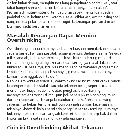
cicilan bulan depan, menghitung ulang pengeluaran berkali-kali, atau
takut banget sama skenario “kalau nanti uangnya tidak cukup”.
Pikiran jadi muter-muter di tempat, bikin capek mental dan badan,
padahal solusi belum tentu ketemu. Kalau dibiarkan, overthinking soal
uang ini bisa pelan-pelan menggerogoti ketenangan pikiran dan bikin
kita makin sulit berpikir jernih.
Masalah Keuangan Dapat Memicu
Overthinking
Overthinking itu sederhananya adalah kebiasaan memikirkan sesuatu
secara berlebihan sampai otak rasanya penuh. Bedanya sama “sekadar
mikir” adalah, kalau overthinking, pikiran kita cenderung muter di
tempat, mengulang-ulang skenario, dan seringnya malah bikin stres,
bukan solusi. Misalnya, kita bisa mengulang pertanyaan yang sama di
kepala: “Kalau nanti nggak bisa bayar, gimana ya?” atau “Harusnya
kemarin aku nggak beli itu deh”.
Nah, dalam konteks finansial, overthinking sering muncul ketika kondisi
keuangan lagi tidak stabil atau ada tekanan besar, seperti cicilan
menumpuk, biaya hidup naik, atau penghasilan berkurang.
Rasanya setiap transaksi kecil pun jadi bahan pikiran panjang, mulai
dari beli kopi sampai belanja kebutuhan rumah. Bahkan hal yang
sebenarnya belum tentu terjadi pun bisa jadi sumber kecemasan,
misalnya khawatir kalau nanti ada pengeluaran tak terduga. Akhirnya,
bukannya fokus mencari langkah konkret, kita malah terjebak dalam
lingkaran kekhawatiran yang tidak ada ujungnya.
Ciri-ciri Overthinking Akibat Tekanan