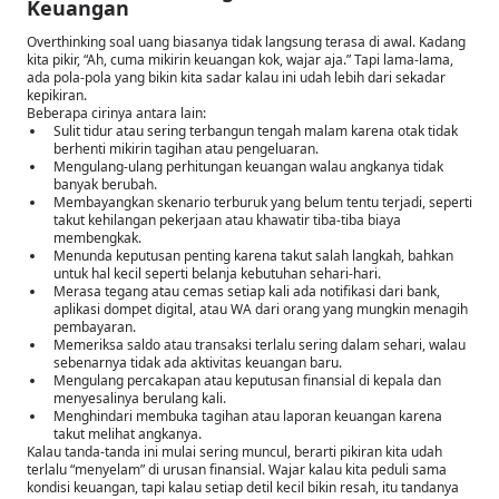
Keuangan
Overthinking soal uang biasanya tidak langsung terasa di awal. Kadang
kita pikir, “Ah, cuma mikirin keuangan kok, wajar aja.” Tapi lama-lama,
ada pola-pola yang bikin kita sadar kalau ini udah lebih dari sekadar
kepikiran.
Beberapa cirinya antara lain:
Sulit tidur atau sering terbangun tengah malam karena otak tidak
berhenti mikirin tagihan atau pengeluaran.
Mengulang-ulang perhitungan keuangan walau angkanya tidak
banyak berubah.
Membayangkan skenario terburuk yang belum tentu terjadi, seperti
takut kehilangan pekerjaan atau khawatir tiba-tiba biaya
membengkak.
Menunda keputusan penting karena takut salah langkah, bahkan
untuk hal kecil seperti belanja kebutuhan sehari-hari.
Merasa tegang atau cemas setiap kali ada notifikasi dari bank,
aplikasi dompet digital, atau WA dari orang yang mungkin menagih
pembayaran.
Memeriksa saldo atau transaksi terlalu sering dalam sehari, walau
sebenarnya tidak ada aktivitas keuangan baru.
Mengulang percakapan atau keputusan finansial di kepala dan
menyesalinya berulang kali.
Menghindari membuka tagihan atau laporan keuangan karena
takut melihat angkanya.
Kalau tanda-tanda ini mulai sering muncul, berarti pikiran kita udah
terlalu “menyelam” di urusan finansial. Wajar kalau kita peduli sama
kondisi keuangan, tapi kalau setiap detil kecil bikin resah, itu tandanya