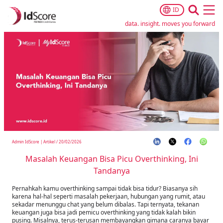
ID
Ope
data. insight. moves you forward
Admin IdScore
|
Artikel
/
20/02/2026
Masalah Keuangan Bisa Picu Overthinking, Ini
Tandanya
Pernahkah kamu overthinking sampai tidak bisa tidur? Biasanya sih
karena hal-hal seperti masalah pekerjaan, hubungan yang rumit, atau
sekadar menunggu chat yang belum dibalas. Tapi ternyata, tekanan
keuangan juga bisa jadi pemicu overthinking yang tidak kalah bikin
pusing. Misalnya, terus-terusan membayangkan gimana caranya bayar