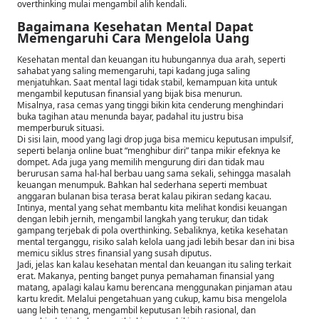
overthinking mulai mengambil alih kendali.
Bagaimana Kesehatan Mental Dapat
Memengaruhi Cara Mengelola Uang
Kesehatan mental dan keuangan itu hubungannya dua arah, seperti
sahabat yang saling memengaruhi, tapi kadang juga saling
menjatuhkan. Saat mental lagi tidak stabil, kemampuan kita untuk
mengambil keputusan finansial yang bijak bisa menurun.
Misalnya, rasa cemas yang tinggi bikin kita cenderung menghindari
buka tagihan atau menunda bayar, padahal itu justru bisa
memperburuk situasi.
Di sisi lain, mood yang lagi drop juga bisa memicu keputusan impulsif,
seperti belanja online buat “menghibur diri” tanpa mikir efeknya ke
dompet. Ada juga yang memilih mengurung diri dan tidak mau
berurusan sama hal-hal berbau uang sama sekali, sehingga masalah
keuangan menumpuk. Bahkan hal sederhana seperti membuat
anggaran bulanan bisa terasa berat kalau pikiran sedang kacau.
Intinya, mental yang sehat membantu kita melihat kondisi keuangan
dengan lebih jernih, mengambil langkah yang terukur, dan tidak
gampang terjebak di pola overthinking. Sebaliknya, ketika kesehatan
mental terganggu, risiko salah kelola uang jadi lebih besar dan ini bisa
memicu siklus stres finansial yang susah diputus.
Jadi, jelas kan kalau kesehatan mental dan keuangan itu saling terkait
erat. Makanya, penting banget punya pemahaman finansial yang
matang, apalagi kalau kamu berencana menggunakan pinjaman atau
kartu kredit. Melalui pengetahuan yang cukup, kamu bisa mengelola
uang lebih tenang, mengambil keputusan lebih rasional, dan