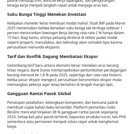
pabrik menutup shift, kontrak kerja dipangkas, dan pengurangan
tenaga kerja menjadi langkah cepat untuk menjaga arus kas.
Suku Bunga Tinggi Menekan Investasi
Kebijakan moneter ketat membuat modal mahal. Studi IMF pada Maret
2025 menemukan bahwa kenaikan suku bunga tak terduga sebesar 1
persen menurunkan lowongan kerja daring rata-rata 2 % hanya dalam
15 hari. Bagi kamu, artinya peluang direkrut di sektor padat modal
seperti properti, manufaktur, dan teknologi akan semakin tipis karena
perusahaan menunda ekspansi.
Tarif dan Konflik Dagang Membatasi Ekspor
Gelombang tarif baru antara ekonomi besar menekan arus barang
lintas negara. Bank Dunia memproyeksikan pertumbuhan perdagangan
barang merosot ke 1,8 % pada 2025, sepertiga dari rata-rata historis.
Ketika pasar ekspor mengecil, perusahaan berorientasi ekspor mulai
memangkas pekerja agar tetap bertahan di tengah margin tipis.
Gangguan Rantai Pasok Global
Penutupan pelabuhan, kelangkaan komponen, dan bencana pabrik
membuat suplai bahan baku tersendat. Platform pemantau risiko
Resilinc mencatat lonjakan 38 % gangguan rantai pasok sepanjang
2024. Setiap kali jalur pasok terhenti, kapasitas produksi turun, lalu PHK
sementara atau permanen menjadi solusi cepat untuk menghemat
biaya.