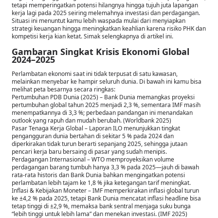
tetapi memperingatkan potensi hilangnya hingga tujuh juta lapangan
kerja lagi pada 2025 seiring melemahnya investasi dan perdagangan.
Situasi ini menuntut kamu lebih waspada mulai dari menyiapkan
strategi keuangan hingga meningkatkan keahlian karena risiko PHK dan
kompetisi kerja kian ketat. Simak selengkapnya di artikel ini.
Gambaran Singkat Krisis Ekonomi Global
2024–2025
Perlambatan ekonomi saat ini tidak terpusat di satu kawasan,
melainkan menyebar ke hampir seluruh dunia. Di bawah ini kamu bisa
melihat peta besarnya secara ringkas:
Pertumbuhan PDB Dunia (2025) – Bank Dunia memangkas proyeksi
pertumbuhan global tahun 2025 menjadi 2,3 %, sementara IMF masih
menempatkannya di 3,3 %; perbedaan pandangan ini menandakan
outlook yang rapuh dan mudah berubah. (Worldbank 2025)
Pasar Tenaga Kerja Global – Laporan ILO menunjukkan tingkat
pengangguran dunia bertahan di sekitar 5 % pada 2024 dan
diperkirakan tidak turun berarti sepanjang 2025, sehingga jutaan
pencari kerja baru bersaing di pasar yang sudah menipis.
Perdagangan Internasional – WTO memproyeksikan volume
perdagangan barang tumbuh hanya 3,3 % pada 2025—jauh di bawah
rata-rata historis dan Bank Dunia bahkan mengingatkan potensi
perlambatan lebih tajam ke 1,8 % jika ketegangan tarif meningkat.
Inflasi & Kebijakan Moneter – IMF memperkirakan inflasi global turun
ke ±4,2 % pada 2025, tetapi Bank Dunia mencatat inflasi headline bisa
tetap tinggi di ±2,9 %, memaksa bank sentral menjaga suku bunga
“lebih tinggi untuk lebih lama” dan menekan investasi.
(IMF 2025)