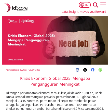
ID
Ope
data. insight. moves you forward
Admin IdScore
|
Artikel
/
30/09/2025
Krisis Ekonomi Global 2025: Mengapa
Pengangguran Meningkat
Di tengah perlambatan ekonomi terburuk sejak dekade 1960-an, Bank
Dunia kembali memangkas proyeksi pertumbuhan PDB global 2025
menjadi 2,3 %. Kontraksi permintaan ini cepat merembet ke pasar
tenaga kerja: Organisasi Perburuhan Internasional (ILO) mencatat
tingkat pengangguran global bertahan di kisaran 4,9 % sepanjang 2024,