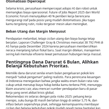
Otomatisasi Dipercepat
Selama krisis, perusahaan mempercepat adopsi AI dan robot untuk
memangkas biaya operasional. Future of Jobs Report 2025 dari World
Economic Forum menunjukkan 40 % pemberi kerja berencana
mengurangi staf pada posisi yang mudah diotomatisasi. Jika tugas
kamu tergolong rutin, risiko tergeser mesin akan meningkat.
Beban Utang dan Margin Menyusut
Pendapatan melambat, tetapi cicilan utang dan biaya bunga tetap
berjalan. Laporan Challenger Gray & Christmas mencatat 38 792 PHK di
AS hanya pada Desember 2024 karena perusahaan membersihkan
neraca menjelang tahun fiskal baru. Saat margin ditekan, manajemen
sering kali memulai efisiensi lewat pemutusan hubungan kerja massal.
Pentingnya Dana Darurat 6 Bulan, Alihkan
Belanja Kebutuhan Prioritas.
Memiliki dana darurat senilai enam bulan pengeluaran pokok kini
menjadi “sabuk pengaman” paling realistis. Para perencana keuangan
di Indonesia menegaskan bahwa jangka waktu enam bulan rata-rata
cukup untuk menutup biaya hidup ketika kamu terkena PHK, menunggu
klaim asuransi cair, atau mencari sumber pendapatan baru di pasar
kerja yang seret akibat krisis global.
Rekomendasi ini selaras dengan pola risiko 2025: peluang kerja
menipis, suku bunga BI masih bertahan tinggi di sekitar 5,75 %, dan
inflasi belum sepenuhnya jinak, sehingga kemampuanmu membayar
cicilan dan belanja kebutuhan pokok mudah goyah tanpa bantalan kas