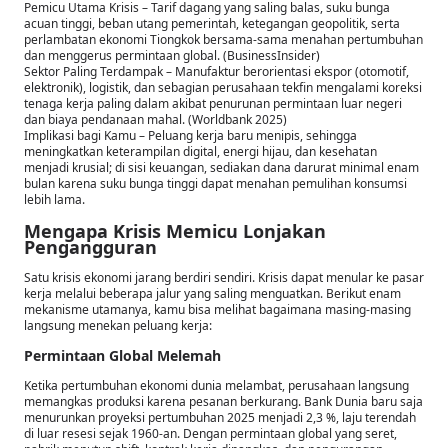
Pemicu Utama Krisis – Tarif dagang yang saling balas, suku bunga
acuan tinggi, beban utang pemerintah, ketegangan geopolitik, serta
perlambatan ekonomi Tiongkok bersama-sama menahan pertumbuhan
dan menggerus permintaan global. (BusinessInsider)
Sektor Paling Terdampak – Manufaktur berorientasi ekspor (otomotif,
elektronik), logistik, dan sebagian perusahaan tekfin mengalami koreksi
tenaga kerja paling dalam akibat penurunan permintaan luar negeri
dan biaya pendanaan mahal. (Worldbank 2025)
Implikasi bagi Kamu – Peluang kerja baru menipis, sehingga
meningkatkan keterampilan digital, energi hijau, dan kesehatan
menjadi krusial; di sisi keuangan, sediakan dana darurat minimal enam
bulan karena suku bunga tinggi dapat menahan pemulihan konsumsi
lebih lama.
Mengapa Krisis Memicu Lonjakan
Pengangguran
Satu krisis ekonomi jarang berdiri sendiri. Krisis dapat menular ke pasar
kerja melalui beberapa jalur yang saling menguatkan. Berikut enam
mekanisme utamanya, kamu bisa melihat bagaimana masing-masing
langsung menekan peluang kerja:
Permintaan Global Melemah
Ketika pertumbuhan ekonomi dunia melambat, perusahaan langsung
memangkas produksi karena pesanan berkurang. Bank Dunia baru saja
menurunkan proyeksi pertumbuhan 2025 menjadi 2,3 %, laju terendah
di luar resesi sejak 1960-an. Dengan permintaan global yang seret,