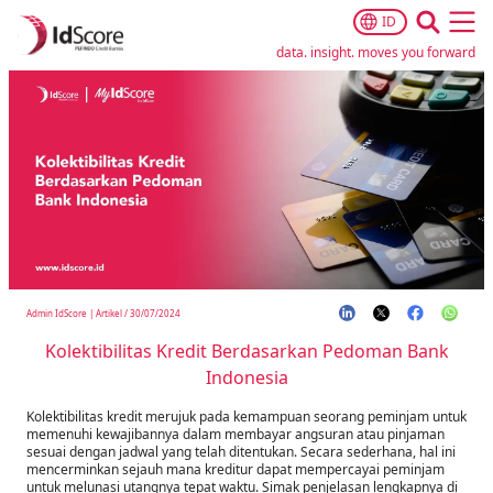
ID
Ope
data. insight. moves you forward
Admin IdScore
|
Artikel
/
30/07/2024
Kolektibilitas Kredit Berdasarkan Pedoman Bank
Indonesia
Kolektibilitas kredit merujuk pada kemampuan seorang peminjam untuk
memenuhi kewajibannya dalam membayar angsuran atau pinjaman
sesuai dengan jadwal yang telah ditentukan. Secara sederhana, hal ini
mencerminkan sejauh mana kreditur dapat mempercayai peminjam
untuk melunasi utangnya tepat waktu. Simak penjelasan lengkapnya di