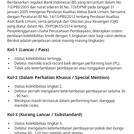
Berdasarkan regulasi Bank Indonesia (BI) yang tercantum dalam No.
7/2/PBI/2005 dan surat edaran BI No. 7/3/DPNP pada tanggal 31
Januari 2005 mengenai Penilaian Kualitas Aktiva Bank Umum, bersama
dengan Peraturan BI No. 14/15/PBI/2012 tentang Penilaian Kualitas
Aset Bank Umum, serta petunjuk dari Otoritas Jasa Keuangan (OJK)
yang diatur dalam No. 29/POJK.05/2014 tentang
Penyelenggaraan Usaha Perusahaan Pembiayaan, diterapkan sistem
penilaian kolektibilitas kredit dengan 5 tingkatan skor bagi calon debitur.
Berikut adalah penjelasan untuk masing-masing tingkatan:
Kol-1 (Lancar / Pass)
Status kolektibilitas tertinggi.
Debitur memiliki track record baik dengan performing loan (PL).
Tidak ada keterlambatan pembayaran atau tunggakan pinjaman.
Kol-2 (Dalam Perhatian Khusus / Special Mention)
Status kolektibilitas tingkat 2.
Debitur pernah mengalami keterlambatan pembayaran selama 30
- 90 hari.
Meskipun masih termasuk dalam performing loan, dianggap
memiliki risiko.
Kol-3 (Kurang Lancar / Substandard)
Status kolektibilitas tingkat 3.
Debitur mengalami keterlambatan pembayaran pokok dan bunga
selama 90 - 120 hari setelah jatuh tempo.