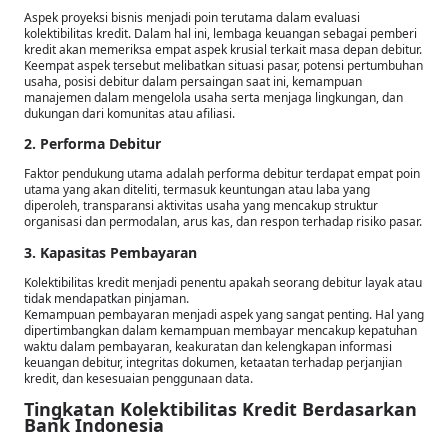
Aspek proyeksi bisnis menjadi poin terutama dalam evaluasi
kolektibilitas kredit. Dalam hal ini, lembaga keuangan sebagai pemberi
kredit akan memeriksa empat aspek krusial terkait masa depan debitur.
Keempat aspek tersebut melibatkan situasi pasar, potensi pertumbuhan
usaha, posisi debitur dalam persaingan saat ini, kemampuan
manajemen dalam mengelola usaha serta menjaga lingkungan, dan
dukungan dari komunitas atau afiliasi.
2. Performa Debitur
Faktor pendukung utama adalah performa debitur terdapat empat poin
utama yang akan diteliti, termasuk keuntungan atau laba yang
diperoleh, transparansi aktivitas usaha yang mencakup struktur
organisasi dan permodalan, arus kas, dan respon terhadap risiko pasar.
3. Kapasitas Pembayaran
Kolektibilitas kredit menjadi penentu apakah seorang debitur layak atau
tidak mendapatkan pinjaman.
Kemampuan pembayaran menjadi aspek yang sangat penting. Hal yang
dipertimbangkan dalam kemampuan membayar mencakup kepatuhan
waktu dalam pembayaran, keakuratan dan kelengkapan informasi
keuangan debitur, integritas dokumen, ketaatan terhadap perjanjian
kredit, dan kesesuaian penggunaan data.
Tingkatan Kolektibilitas Kredit Berdasarkan
Bank Indonesia