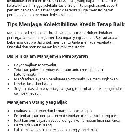
ketidakpastian dalam melunasi kewajiban, yang dapat berkisar dari
kolektibilitas 1 hingga kolektibilitas 5. Selain itu, aspek-aspek seperti
penjaminan dan jenis kredit yang diterapkan juga memiliki peran
penting dalam penentuan kolektibilitas.
Tips Menjaga Kolektibilitas Kredit Tetap Baik
Memelihara kolektibilitas kredit yang baik memerlukan tindakan
pencegahan dan manajemen keuangan yang cermat. Berikut adalah
beberapa kiat praktis untuk membantu Anda menjaga kesehatan
finansial dan meningkatkan kolektibilitas kredit:
Disiplin dalam Manajemen Pembayaran
Bayar tagihan tepat waktu
Tetapkan jadwal pembayaran rutin untuk menghindari
keterlambatan.
Manfaatkan layanan pembayaran otomatis jika memungkinkan.
Hindari Keterlambatan
Segera atasi dan bayar tagihan yang terlambat untuk menghindari
dampak negatif.
Manajemen Utang yang Bijak
Evaluasi kebutuhan dan kemampuan keuangan
Pertimbangkan dengan cermat sebelum mengambil utang baru.
Pastikan pembayaran sesuai dengan kemampuan finansial Anda.
Pantau dan Atur Utang
Lakukan evaluasi rutin terhadap utang yang dimiliki.