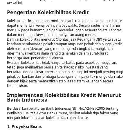
artikel ini.
Pengertian Kolektibilitas Kredit
Kolektibilitas kredit mencerminkan sejauh mana peminjam atau debitur
dapat memenuhi kewajibannya tepat waktu. Secara sederhana, hal ini
merujuk pada kemampuan dan kecenderungan seseorang atau entitas
dalam memenuhi kewajiban pembayaran utang mereka.
Definisi kolektibilitas menurut Otoritas Jasa Keuangan (OJK) yaitu suatu
keadaan pembayaran pokok ataupun angsuran pokok dan bunga kredit
oleh nasabah (debitur) yang mempengaruhi tingkat kemungkinan
diterimanya kembali dana yang ditanamkan dalam surat-surat
berharga atau penanaman lainnya.
Evaluasi kolektibilitas tidak hanya terbatas pada aspek pembayaran,
tetapi juga melibatkan penilaian terhadap risiko investasi yang
berkaitan dengan instrumen keuangan. Konsep ini menjadi penting bagi
pihak perbankan dan lembaga keuangan lainnya untuk mengelola risiko
dengan bijak serta memastikan stabilitas sistem keuangan secara
keseluruhan.
Implementasi Kolektibilitas Kredit Menurut
Bank Indonesia
Berdasarkan peraturan Bank Indonesia (BI) No.7/2/PBI/2005 tentang
Penilaian Kualitas Aktiva Bank Umum, berikut adalah tiga faktor yang
menjadi fokus penilaian kolektibilitas calon debitur.
1. Proyeksi Bisnis