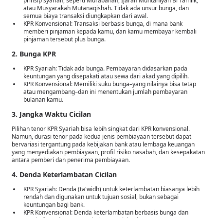
prinsip syariah, seperti Murabahah, Ijarah Muntahiyah Bi Tamlik,
atau Musyarakah Mutanaqishah. Tidak ada unsur bunga, dan
semua biaya transaksi diungkapkan dari awal.
KPR Konvensional: Transaksi berbasis bunga, di mana bank
memberi pinjaman kepada kamu, dan kamu membayar kembali
pinjaman tersebut plus bunga.
2. Bunga KPR
KPR Syariah: Tidak ada bunga. Pembayaran didasarkan pada
keuntungan yang disepakati atau sewa dari akad yang dipilih.
KPR Konvensional: Memiliki suku bunga–yang nilainya bisa tetap
atau mengambang–dan ini menentukan jumlah pembayaran
bulanan kamu.
3. Jangka Waktu Cicilan
Pilihan tenor KPR Syariah bisa lebih singkat dari KPR konvensional.
Namun, durasi tenor pada kedua jenis pembiayaan tersebut dapat
bervariasi tergantung pada kebijakan bank atau lembaga keuangan
yang menyediakan pembiayaan, profil risiko nasabah, dan kesepakatan
antara pemberi dan penerima pembiayaan.
4. Denda Keterlambatan Cicilan
KPR Syariah: Denda (ta'widh) untuk keterlambatan biasanya lebih
rendah dan digunakan untuk tujuan sosial, bukan sebagai
keuntungan bagi bank.
KPR Konvensional: Denda keterlambatan berbasis bunga dan