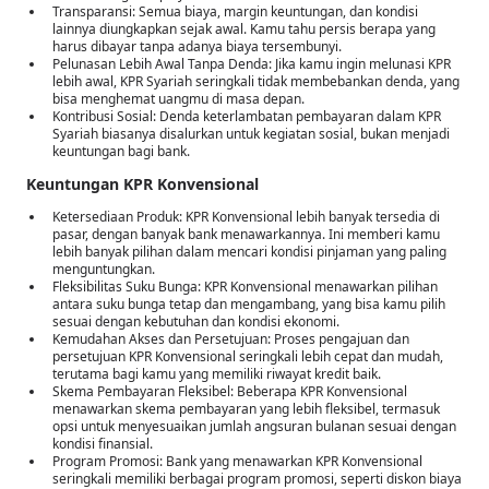
Transparansi: Semua biaya, margin keuntungan, dan kondisi
lainnya diungkapkan sejak awal. Kamu tahu persis berapa yang
harus dibayar tanpa adanya biaya tersembunyi.
Pelunasan Lebih Awal Tanpa Denda: Jika kamu ingin melunasi KPR
lebih awal, KPR Syariah seringkali tidak membebankan denda, yang
bisa menghemat uangmu di masa depan.
Kontribusi Sosial: Denda keterlambatan pembayaran dalam KPR
Syariah biasanya disalurkan untuk kegiatan sosial, bukan menjadi
keuntungan bagi bank.
Keuntungan KPR Konvensional
Ketersediaan Produk: KPR Konvensional lebih banyak tersedia di
pasar, dengan banyak bank menawarkannya. Ini memberi kamu
lebih banyak pilihan dalam mencari kondisi pinjaman yang paling
menguntungkan.
Fleksibilitas Suku Bunga: KPR Konvensional menawarkan pilihan
antara suku bunga tetap dan mengambang, yang bisa kamu pilih
sesuai dengan kebutuhan dan kondisi ekonomi.
Kemudahan Akses dan Persetujuan: Proses pengajuan dan
persetujuan KPR Konvensional seringkali lebih cepat dan mudah,
terutama bagi kamu yang memiliki riwayat kredit baik.
Skema Pembayaran Fleksibel: Beberapa KPR Konvensional
menawarkan skema pembayaran yang lebih fleksibel, termasuk
opsi untuk menyesuaikan jumlah angsuran bulanan sesuai dengan
kondisi finansial.
Program Promosi: Bank yang menawarkan KPR Konvensional
seringkali memiliki berbagai program promosi, seperti diskon biaya