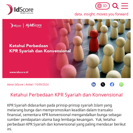
ID
Ope
data. insight. moves you forward
Admin IdScore
|
Artikel
/
10/09/2024
Ketahui Perbedaan KPR Syariah dan Konvensional
KPR Syariah didasarkan pada prinsip-prinsip syariah Islam yang
melarang bunga dan mempromosikan keadilan dalam transaksi
finansial, sementara KPR konvensional mengandalkan bunga sebagai
sumber pendapatan utama bagi lembaga keuangan. Yuk, ketahui
perbedaan KPR Syariah dan konvensional yang paling mendasar berikut
ini.