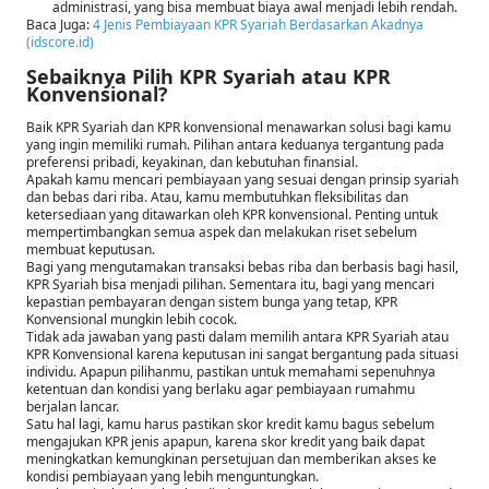
administrasi, yang bisa membuat biaya awal menjadi lebih rendah.
Baca Juga:
4 Jenis Pembiayaan KPR Syariah Berdasarkan Akadnya
(idscore.id)
Sebaiknya Pilih KPR Syariah atau KPR
Konvensional?
Baik KPR Syariah dan KPR konvensional menawarkan solusi bagi kamu
yang ingin memiliki rumah. Pilihan antara keduanya tergantung pada
preferensi pribadi, keyakinan, dan kebutuhan finansial.
Apakah kamu mencari pembiayaan yang sesuai dengan prinsip syariah
dan bebas dari riba. Atau, kamu membutuhkan fleksibilitas dan
ketersediaan yang ditawarkan oleh KPR konvensional. Penting untuk
mempertimbangkan semua aspek dan melakukan riset sebelum
membuat keputusan.
Bagi yang mengutamakan transaksi bebas riba dan berbasis bagi hasil,
KPR Syariah bisa menjadi pilihan. Sementara itu, bagi yang mencari
kepastian pembayaran dengan sistem bunga yang tetap, KPR
Konvensional mungkin lebih cocok.
Tidak ada jawaban yang pasti dalam memilih antara KPR Syariah atau
KPR Konvensional karena keputusan ini sangat bergantung pada situasi
individu. Apapun pilihanmu, pastikan untuk memahami sepenuhnya
ketentuan dan kondisi yang berlaku agar pembiayaan rumahmu
berjalan lancar.
Satu hal lagi, kamu harus pastikan skor kredit kamu bagus sebelum
mengajukan KPR jenis apapun, karena skor kredit yang baik dapat
meningkatkan kemungkinan persetujuan dan memberikan akses ke
kondisi pembiayaan yang lebih menguntungkan.