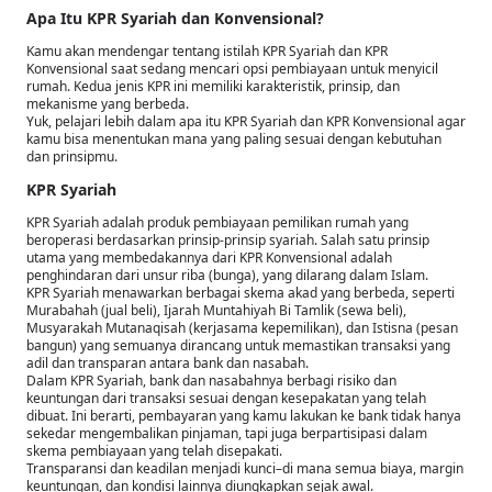
Apa Itu KPR Syariah dan Konvensional?
Kamu akan mendengar tentang istilah KPR Syariah dan KPR
Konvensional saat sedang mencari opsi pembiayaan untuk menyicil
rumah. Kedua jenis KPR ini memiliki karakteristik, prinsip, dan
mekanisme yang berbeda.
Yuk, pelajari lebih dalam apa itu KPR Syariah dan KPR Konvensional agar
kamu bisa menentukan mana yang paling sesuai dengan kebutuhan
dan prinsipmu.
KPR Syariah
KPR Syariah adalah produk pembiayaan pemilikan rumah yang
beroperasi berdasarkan prinsip-prinsip syariah. Salah satu prinsip
utama yang membedakannya dari KPR Konvensional adalah
penghindaran dari unsur riba (bunga), yang dilarang dalam Islam.
KPR Syariah menawarkan berbagai skema akad yang berbeda, seperti
Murabahah (jual beli), Ijarah Muntahiyah Bi Tamlik (sewa beli),
Musyarakah Mutanaqisah (kerjasama kepemilikan), dan Istisna (pesan
bangun) yang semuanya dirancang untuk memastikan transaksi yang
adil dan transparan antara bank dan nasabah.
Dalam KPR Syariah, bank dan nasabahnya berbagi risiko dan
keuntungan dari transaksi sesuai dengan kesepakatan yang telah
dibuat. Ini berarti, pembayaran yang kamu lakukan ke bank tidak hanya
sekedar mengembalikan pinjaman, tapi juga berpartisipasi dalam
skema pembiayaan yang telah disepakati.
Transparansi dan keadilan menjadi kunci–di mana semua biaya, margin
keuntungan, dan kondisi lainnya diungkapkan sejak awal.