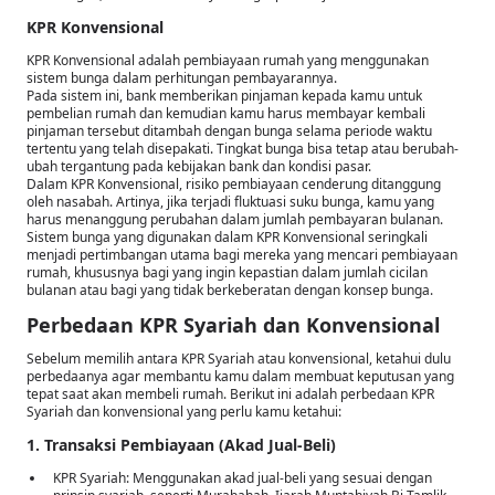
KPR Konvensional
KPR Konvensional adalah pembiayaan rumah yang menggunakan
sistem bunga dalam perhitungan pembayarannya.
Pada sistem ini, bank memberikan pinjaman kepada kamu untuk
pembelian rumah dan kemudian kamu harus membayar kembali
pinjaman tersebut ditambah dengan bunga selama periode waktu
tertentu yang telah disepakati. Tingkat bunga bisa tetap atau berubah-
ubah tergantung pada kebijakan bank dan kondisi pasar.
Dalam KPR Konvensional, risiko pembiayaan cenderung ditanggung
oleh nasabah. Artinya, jika terjadi fluktuasi suku bunga, kamu yang
harus menanggung perubahan dalam jumlah pembayaran bulanan.
Sistem bunga yang digunakan dalam KPR Konvensional seringkali
menjadi pertimbangan utama bagi mereka yang mencari pembiayaan
rumah, khususnya bagi yang ingin kepastian dalam jumlah cicilan
bulanan atau bagi yang tidak berkeberatan dengan konsep bunga.
Perbedaan KPR Syariah dan Konvensional
Sebelum memilih antara KPR Syariah atau konvensional, ketahui dulu
perbedaanya agar membantu kamu dalam membuat keputusan yang
tepat saat akan membeli rumah. Berikut ini adalah perbedaan KPR
Syariah dan konvensional yang perlu kamu ketahui:
1. Transaksi Pembiayaan (Akad Jual-Beli)
KPR Syariah: Menggunakan akad jual-beli yang sesuai dengan