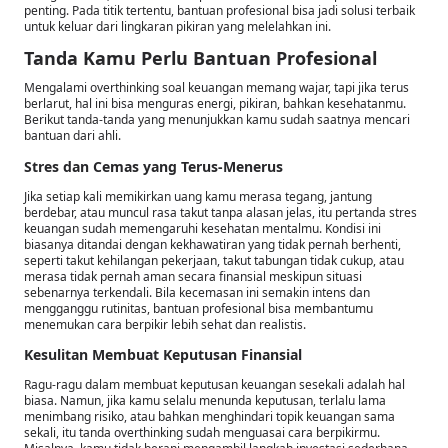
penting. Pada titik tertentu, bantuan profesional bisa jadi solusi terbaik
untuk keluar dari lingkaran pikiran yang melelahkan ini.
Tanda Kamu Perlu Bantuan Profesional
Mengalami overthinking soal keuangan memang wajar, tapi jika terus
berlarut, hal ini bisa menguras energi, pikiran, bahkan kesehatanmu.
Berikut tanda-tanda yang menunjukkan kamu sudah saatnya mencari
bantuan dari ahli.
Stres dan Cemas yang Terus-Menerus
Jika setiap kali memikirkan uang kamu merasa tegang, jantung
berdebar, atau muncul rasa takut tanpa alasan jelas, itu pertanda stres
keuangan sudah memengaruhi kesehatan mentalmu. Kondisi ini
biasanya ditandai dengan kekhawatiran yang tidak pernah berhenti,
seperti takut kehilangan pekerjaan, takut tabungan tidak cukup, atau
merasa tidak pernah aman secara finansial meskipun situasi
sebenarnya terkendali. Bila kecemasan ini semakin intens dan
mengganggu rutinitas, bantuan profesional bisa membantumu
menemukan cara berpikir lebih sehat dan realistis.
Kesulitan Membuat Keputusan Finansial
Ragu-ragu dalam membuat keputusan keuangan sesekali adalah hal
biasa. Namun, jika kamu selalu menunda keputusan, terlalu lama
menimbang risiko, atau bahkan menghindari topik keuangan sama
sekali, itu tanda overthinking sudah menguasai cara berpikirmu.