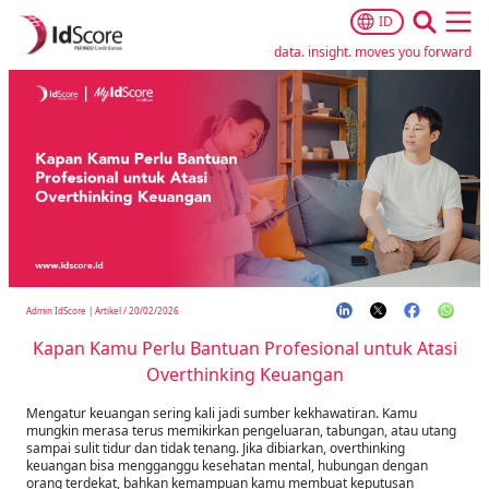
ID
Ope
data. insight. moves you forward
Admin IdScore
|
Artikel
/
20/02/2026
Kapan Kamu Perlu Bantuan Profesional untuk Atasi
Overthinking Keuangan
Mengatur keuangan sering kali jadi sumber kekhawatiran. Kamu
mungkin merasa terus memikirkan pengeluaran, tabungan, atau utang
sampai sulit tidur dan tidak tenang. Jika dibiarkan, overthinking
keuangan bisa mengganggu kesehatan mental, hubungan dengan
orang terdekat, bahkan kemampuan kamu membuat keputusan