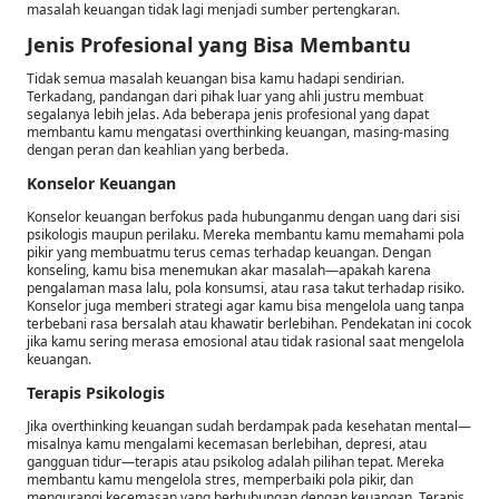
masalah keuangan tidak lagi menjadi sumber pertengkaran.
Jenis Profesional yang Bisa Membantu
Tidak semua masalah keuangan bisa kamu hadapi sendirian.
Terkadang, pandangan dari pihak luar yang ahli justru membuat
segalanya lebih jelas. Ada beberapa jenis profesional yang dapat
membantu kamu mengatasi overthinking keuangan, masing-masing
dengan peran dan keahlian yang berbeda.
Konselor Keuangan
Konselor keuangan berfokus pada hubunganmu dengan uang dari sisi
psikologis maupun perilaku. Mereka membantu kamu memahami pola
pikir yang membuatmu terus cemas terhadap keuangan. Dengan
konseling, kamu bisa menemukan akar masalah—apakah karena
pengalaman masa lalu, pola konsumsi, atau rasa takut terhadap risiko.
Konselor juga memberi strategi agar kamu bisa mengelola uang tanpa
terbebani rasa bersalah atau khawatir berlebihan. Pendekatan ini cocok
jika kamu sering merasa emosional atau tidak rasional saat mengelola
keuangan.
Terapis Psikologis
Jika overthinking keuangan sudah berdampak pada kesehatan mental—
misalnya kamu mengalami kecemasan berlebihan, depresi, atau
gangguan tidur—terapis atau psikolog adalah pilihan tepat. Mereka
membantu kamu mengelola stres, memperbaiki pola pikir, dan
mengurangi kecemasan yang berhubungan dengan keuangan. Terapis