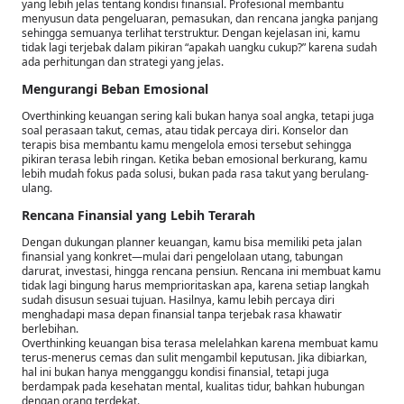
yang lebih jelas tentang kondisi finansial. Profesional membantu
menyusun data pengeluaran, pemasukan, dan rencana jangka panjang
sehingga semuanya terlihat terstruktur. Dengan kejelasan ini, kamu
tidak lagi terjebak dalam pikiran “apakah uangku cukup?” karena sudah
ada perhitungan dan strategi yang jelas.
Mengurangi Beban Emosional
Overthinking keuangan sering kali bukan hanya soal angka, tetapi juga
soal perasaan takut, cemas, atau tidak percaya diri. Konselor dan
terapis bisa membantu kamu mengelola emosi tersebut sehingga
pikiran terasa lebih ringan. Ketika beban emosional berkurang, kamu
lebih mudah fokus pada solusi, bukan pada rasa takut yang berulang-
ulang.
Rencana Finansial yang Lebih Terarah
Dengan dukungan planner keuangan, kamu bisa memiliki peta jalan
finansial yang konkret—mulai dari pengelolaan utang, tabungan
darurat, investasi, hingga rencana pensiun. Rencana ini membuat kamu
tidak lagi bingung harus memprioritaskan apa, karena setiap langkah
sudah disusun sesuai tujuan. Hasilnya, kamu lebih percaya diri
menghadapi masa depan finansial tanpa terjebak rasa khawatir
berlebihan.
Overthinking keuangan bisa terasa melelahkan karena membuat kamu
terus-menerus cemas dan sulit mengambil keputusan. Jika dibiarkan,
hal ini bukan hanya mengganggu kondisi finansial, tetapi juga
berdampak pada kesehatan mental, kualitas tidur, bahkan hubungan
dengan orang terdekat.