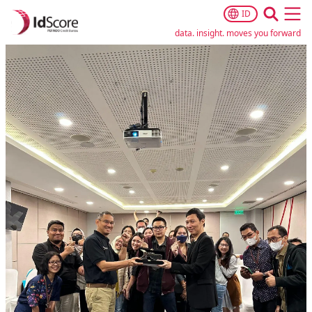
ID
Ope
data. insight. moves you forward