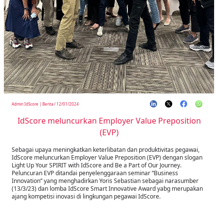
Admin IdScore
|
Berita
/
12/01/2024
IdScore meluncurkan Employer Value Preposition
(EVP)
Sebagai upaya meningkatkan keterlibatan dan produktivitas pegawai,
IdScore meluncurkan Employer Value Preposition (EVP) dengan slogan
Light Up Your SPIRIT with IdScore and Be a Part of Our Journey.
Peluncuran EVP ditandai penyelenggaraan seminar “Business
Innovation” yang menghadirkan Yoris Sebastian sebagai narasumber
(13/3/23) dan lomba IdScore Smart Innovative Award yabg merupakan
ajang kompetisi inovasi di lingkungan pegawai IdScore.