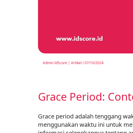
Admin IdScore
|
Artikel
/
07/10/2024
Grace Period: Cont
Grace period adalah tenggang wa
menggunakan waktu ini untuk mel
informasi selengkapnya tentang apa