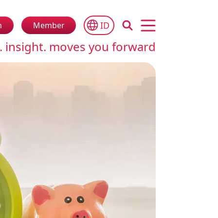
ID
n
Member
Open main menu
. insight. moves you forward