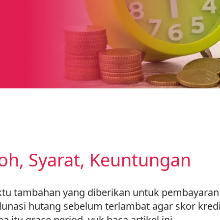
oh, Syarat, Keuntungan
ktu tambahan yang diberikan untuk pembayaran 
unasi hutang sebelum terlambat agar skor kred
 itu grace period, yuk baca artikel ini.