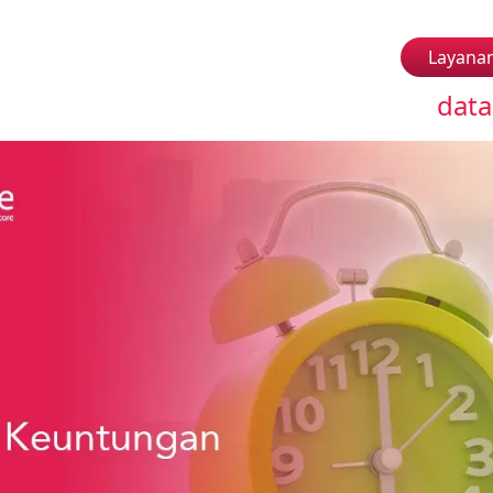
Layana
data