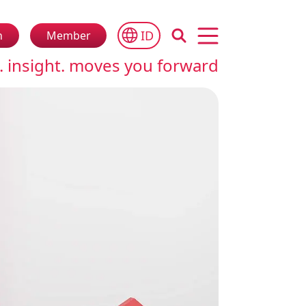
ID
n
Member
Open main menu
. insight. moves you forward