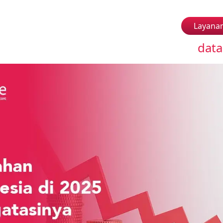
Layana
data