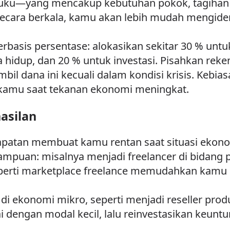
buku—yang mencakup kebutuhan pokok, tagihan r
 secara berkala, kamu akan lebih mudah mengiden
rbasis persentase: alokasikan sekitar 30 % unt
a hidup, dan 20 % untuk investasi. Pisahkan rek
bil dana ini kecuali dalam kondisi krisis. Keb
i kamu saat tekanan ekonomi meningkat.
asilan
patan membuat kamu rentan saat situasi eko
mpuan: misalnya menjadi freelancer di bidang pe
eperti marketplace freelance memudahkan kamu 
 di ekonomi mikro, seperti menjadi reseller pro
ai dengan modal kecil, lalu reinvestasikan keu