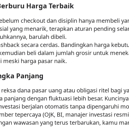
Berburu Harga Terbaik
a sebelum checkout dan disiplin hanya membeli y
ial yang menarik, terapkan aturan pending selam
kannya, barulah dibeli.
shback secara cerdas. Bandingkan harga kebutu
emudian beli dalam jumlah grosir untuk menekan 
 meski harga pasar naik.
angka Panjang
o: reksa dana pasar uang atau obligasi ritel bagi y
a panjang dengan fluktuasi lebih besar. Kunciny
investasi berjalan otomatis tanpa dipengaruhi m
er tepercaya (OJK, BI, manajer investasi resmi
l. Dengan wawasan yang terus terbarukan, kamu 