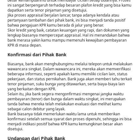
besar kemampuanmu untuk membayar cicilan setiap bulannya. Proses
ini sangat berpengaruh terhadap besaran plafon kredit yang bisa kamu
dapatkan serta tenor pinjaman yang disetujui.
Jika proses appraisal berjalan lancar, tanpa adanya kendala atau
pertanyaan tambahan dari pihak bank, ini bisa menjadi tanda positif
bahwa pengajuan KPR kamu berada di jalur yang benar.
Skor kredit yang baik, catatan keuangan yang rapi, dan dokumen yang
lengkap biasanya mempercepat appraisal. Hal ini menandakan bahwa
bank merasa yakin kamu mampu memenuhi kewajiban pembayaran
KPR di masa depan.
Konfirmasi dari Pihak Bank
Biasanya, bank akan menghubungimu melalui telepon untuk melakukan
wawancara singkat. Dalam wawancara ini, mereka akan memverifikasi
beberapa informasi, seperti apakah kamu memiliki cicilan lain, status
pekerjaan, dan status pernikahan. Bank juga akan memberi tahu terkait
tenor pinjaman, suku bunga yang ditawarkan, serta biaya-biaya lain
yang berkaitan dengan KPR.
Selain itu, jika bank segera mengonfirmasi mengenai jangka waktu
pembayaran (tenor) dan bunga dalam waktu singkat, ini merupakan
tanda bahwa mereka telah melakukan evaluasi dan melihat kamu
sebagai calon debitur yang layak.
Bank biasanya tidak memerlukan waktu lama untuk memberikan
konfirmasi setelah semua syarat dan proses dipenuhi, sehingga ini bisa
menjadi indikasi positif bahwa KPR kamu kemungkinan besar akan
disetujui.
Undangan dari Pihak Bank