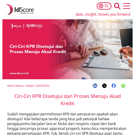
ID
Ope
data. insight. moves you forward
Admin IdScore
|
Artikel
/
24/03/2025
Ciri-Ciri KPR Disetujui dan Proses Menuju Akad
Kredit
Sudah mengajukan permohonan KPR dan penasaran apakah akan
disetujui? Ada beberapa tanda yang bisa jadi petunjuk bahwa
pengajuanmu berjalan lancar. Mulai dari respons cepat dari bank
hingga lancarnya proses appraisal properti, kamu bisa memperkirakan
peluang persetujuan KPR. Yuk, kenali ciri-ciri KPR disetujui agar kamu