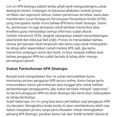
Ciri-ciri KPR disetujui adalah ketika pihak bank mengundangmu untuk
datang ke kantor. Undangan ini biasanya dilakukan setelah proses
verifikasi dan appraisal selesai. Dalam pertemuan tersebut, bank akan
memberikan Surat Penegasan Persetujuan Penyediaan Kredit (SP3K),
yang merupakan tanda resmi bahwa KPR kamu telah disetujui. Selain
itu, pertemuan ini juga bertujuan untuk kembali memeriksa data
kreditmu guna memastikan semua informasi sudah akurat.
Setelah menerima SP3K, langkah selanjutnya adalah menandatangani
akad kredit dan Akta Jual Beli (AJB). Proses ini menandakan bahwa
semua persyaratan telah terpenuhi dan kamu siap untuk melanjutkan
ke tahap akhir kepemilikan rumah melalui KPR. Jadi, jika kamu
menerima undangan resmi dari bank, ini bisa menjadi indikasi kuat
bahwa pengajuan KPR-mu sudah berada di tahap akhir menuju
persetujuan penuh.
Status Permohonan KPR Disetujui
Banyak bank menyediakan fitur ini untuk memudahkan kamu
memantau proses pengajuan KPR secara online. Kamu hanya perlu
memasukkan nomor permohonan atau tanggal lahir untuk melihat
perkembangan pengajuanmu. Jika status berubah menjadi "approved,"
itu berarti pengajuan KPR-mu telah disetujui dan kamu bisa melanjutkan
ke tahap berikutnya.
Itulah beberapa ciri-ciri yang bisa kamu perhatikan saat pengajuan KPR-
mu berjalan. Mengetahui tanda-tanda ini akan membantumu lebih siap
dalam menjalani proses tanpa perlu khawatir. Untuk meningkatkan
peluang KPR disetujui, pastikan kamu cek skor kredit terlebih dahulu di