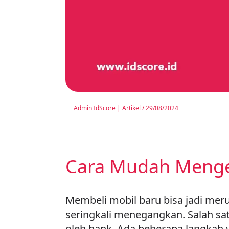
Admin IdScore
|
Artikel
/
29/08/2024
Cara Mudah Menget
Membeli mobil baru bisa jadi mer
seringkali menegangkan. Salah sa
oleh bank. Ada beberapa langkah 