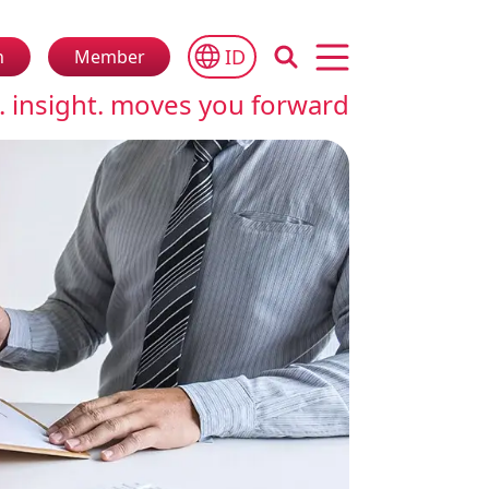
ID
n
Member
Open main menu
. insight. moves you forward