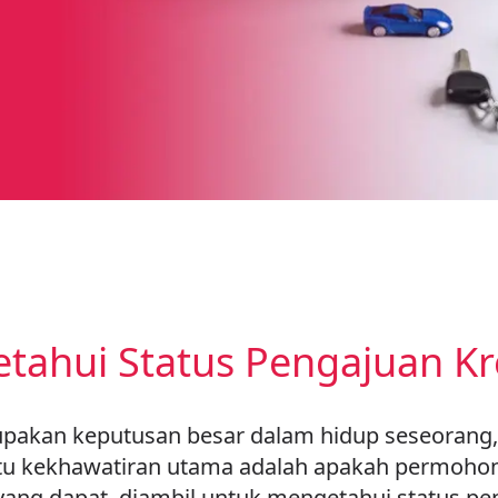
ahui Status Pengajuan Kre
upakan keputusan besar dalam hidup seseorang, 
tu kekhawatiran utama adalah apakah permohonan
yang dapat diambil untuk mengetahui status pe