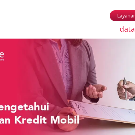
Layana
data