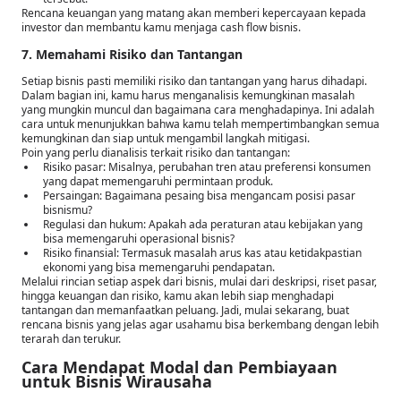
Rencana keuangan yang matang akan memberi kepercayaan kepada
investor dan membantu kamu menjaga cash flow bisnis.
7. Memahami Risiko dan Tantangan
Setiap bisnis pasti memiliki risiko dan tantangan yang harus dihadapi.
Dalam bagian ini, kamu harus menganalisis kemungkinan masalah
yang mungkin muncul dan bagaimana cara menghadapinya. Ini adalah
cara untuk menunjukkan bahwa kamu telah mempertimbangkan semua
kemungkinan dan siap untuk mengambil langkah mitigasi.
Poin yang perlu dianalisis terkait risiko dan tantangan:
Risiko pasar: Misalnya, perubahan tren atau preferensi konsumen
yang dapat memengaruhi permintaan produk.
Persaingan: Bagaimana pesaing bisa mengancam posisi pasar
bisnismu?
Regulasi dan hukum: Apakah ada peraturan atau kebijakan yang
bisa memengaruhi operasional bisnis?
Risiko finansial: Termasuk masalah arus kas atau ketidakpastian
ekonomi yang bisa memengaruhi pendapatan.
Melalui rincian setiap aspek dari bisnis, mulai dari deskripsi, riset pasar,
hingga keuangan dan risiko, kamu akan lebih siap menghadapi
tantangan dan memanfaatkan peluang. Jadi, mulai sekarang, buat
rencana bisnis yang jelas agar usahamu bisa berkembang dengan lebih
terarah dan terukur.
Cara Mendapat Modal dan Pembiayaan
untuk Bisnis Wirausaha