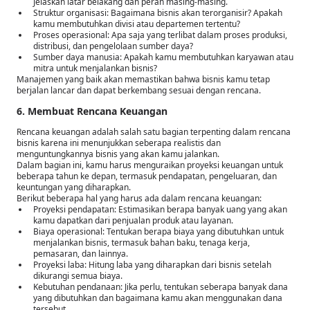
Jelaskan latar belakang dan peran masing-masing.
Struktur organisasi: Bagaimana bisnis akan terorganisir? Apakah
kamu membutuhkan divisi atau departemen tertentu?
Proses operasional: Apa saja yang terlibat dalam proses produksi,
distribusi, dan pengelolaan sumber daya?
Sumber daya manusia: Apakah kamu membutuhkan karyawan atau
mitra untuk menjalankan bisnis?
Manajemen yang baik akan memastikan bahwa bisnis kamu tetap
berjalan lancar dan dapat berkembang sesuai dengan rencana.
6. Membuat Rencana Keuangan
Rencana keuangan adalah salah satu bagian terpenting dalam rencana
bisnis karena ini menunjukkan seberapa realistis dan
menguntungkannya bisnis yang akan kamu jalankan.
Dalam bagian ini, kamu harus menguraikan proyeksi keuangan untuk
beberapa tahun ke depan, termasuk pendapatan, pengeluaran, dan
keuntungan yang diharapkan.
Berikut beberapa hal yang harus ada dalam rencana keuangan:
Proyeksi pendapatan: Estimasikan berapa banyak uang yang akan
kamu dapatkan dari penjualan produk atau layanan.
Biaya operasional: Tentukan berapa biaya yang dibutuhkan untuk
menjalankan bisnis, termasuk bahan baku, tenaga kerja,
pemasaran, dan lainnya.
Proyeksi laba: Hitung laba yang diharapkan dari bisnis setelah
dikurangi semua biaya.
Kebutuhan pendanaan: Jika perlu, tentukan seberapa banyak dana
yang dibutuhkan dan bagaimana kamu akan menggunakan dana
tersebut.