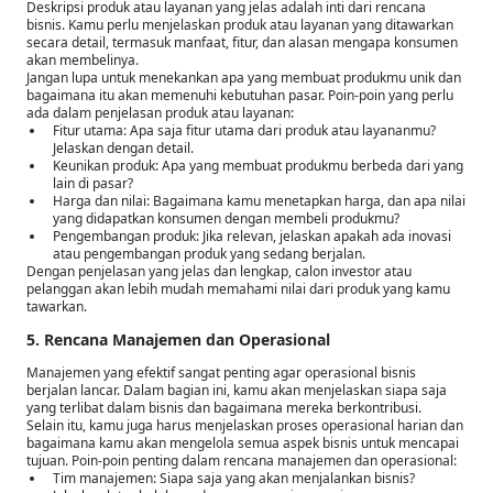
Deskripsi produk atau layanan yang jelas adalah inti dari rencana
bisnis. Kamu perlu menjelaskan produk atau layanan yang ditawarkan
secara detail, termasuk manfaat, fitur, dan alasan mengapa konsumen
akan membelinya.
Jangan lupa untuk menekankan apa yang membuat produkmu unik dan
bagaimana itu akan memenuhi kebutuhan pasar. Poin-poin yang perlu
ada dalam penjelasan produk atau layanan:
Fitur utama: Apa saja fitur utama dari produk atau layananmu?
Jelaskan dengan detail.
Keunikan produk: Apa yang membuat produkmu berbeda dari yang
lain di pasar?
Harga dan nilai: Bagaimana kamu menetapkan harga, dan apa nilai
yang didapatkan konsumen dengan membeli produkmu?
Pengembangan produk: Jika relevan, jelaskan apakah ada inovasi
atau pengembangan produk yang sedang berjalan.
Dengan penjelasan yang jelas dan lengkap, calon investor atau
pelanggan akan lebih mudah memahami nilai dari produk yang kamu
tawarkan.
5. Rencana Manajemen dan Operasional
Manajemen yang efektif sangat penting agar operasional bisnis
berjalan lancar. Dalam bagian ini, kamu akan menjelaskan siapa saja
yang terlibat dalam bisnis dan bagaimana mereka berkontribusi.
Selain itu, kamu juga harus menjelaskan proses operasional harian dan
bagaimana kamu akan mengelola semua aspek bisnis untuk mencapai
tujuan. Poin-poin penting dalam rencana manajemen dan operasional:
Tim manajemen: Siapa saja yang akan menjalankan bisnis?