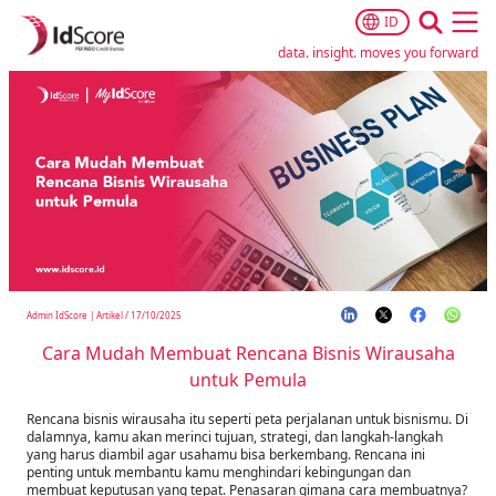
ID
Ope
data. insight. moves you forward
Admin IdScore
|
Artikel
/
17/10/2025
Cara Mudah Membuat Rencana Bisnis Wirausaha
untuk Pemula
Rencana bisnis wirausaha itu seperti peta perjalanan untuk bisnismu. Di
dalamnya, kamu akan merinci tujuan, strategi, dan langkah-langkah
yang harus diambil agar usahamu bisa berkembang. Rencana ini
penting untuk membantu kamu menghindari kebingungan dan
membuat keputusan yang tepat. Penasaran gimana cara membuatnya?