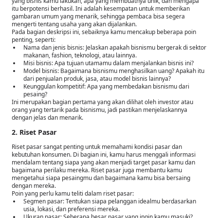
yang bisnis kamu lakukan, apa yang membuatnya unik, dan mengapa
itu berpotensi berhasil. Ini adalah kesempatan untuk memberikan
gambaran umum yang menarik, sehingga pembaca bisa segera
mengerti tentang usaha yang akan dijalankan.
Pada bagian deskripsi ini, sebaiknya kamu mencakup beberapa poin
penting, seperti:
Nama dan jenis bisnis: Jelaskan apakah bisnismu bergerak di sektor
makanan, fashion, teknologi, atau lainnya.
Misi bisnis: Apa tujuan utamamu dalam menjalankan bisnis ini?
Model bisnis: Bagaimana bisnismu menghasilkan uang? Apakah itu
dari penjualan produk, jasa, atau model bisnis lainnya?
Keunggulan kompetitif: Apa yang membedakan bisnismu dari
pesaing?
Ini merupakan bagian pertama yang akan dilihat oleh investor atau
orang yang tertarik pada bisnismu, jadi pastikan menjelaskannya
dengan jelas dan menarik.
2. Riset Pasar
Riset pasar sangat penting untuk memahami kondisi pasar dan
kebutuhan konsumen. Di bagian ini, kamu harus menggali informasi
mendalam tentang siapa yang akan menjadi target pasar kamu dan
bagaimana perilaku mereka. Riset pasar juga membantu kamu
mengetahui siapa pesaingmu dan bagaimana kamu bisa bersaing
dengan mereka.
Poin yang perlu kamu teliti dalam riset pasar:
Segmen pasar: Tentukan siapa pelanggan idealmu berdasarkan
usia, lokasi, dan preferensi mereka.
Ukuran pasar: Seberapa besar pasar yang ingin kamu masuki?