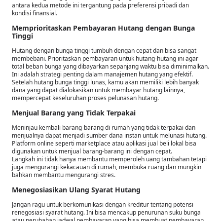
antara kedua metode ini tergantung pada preferensi pribadi dan
kondisi finansial.
Memprioritaskan Pembayaran Hutang dengan Bunga
Tinggi
Hutang dengan bunga tinggi tumbuh dengan cepat dan bisa sangat
membebani. Prioritaskan pembayaran untuk hutang-hutang ini agar
total beban bunga yang dibayarkan sepanjang waktu bisa diminimalkan.
Ini adalah strategi penting dalam manajemen hutang yang efektif.
Setelah hutang bunga tinggi lunas, kamu akan memiliki lebih banyak
dana yang dapat dialokasikan untuk membayar hutang lainnya,
mempercepat keseluruhan proses pelunasan hutang.
Menjual Barang yang Tidak Terpakai
Meninjau kembali barang-barang di rumah yang tidak terpakai dan
menjualnya dapat menjadi sumber dana instan untuk melunasi hutang.
Platform online seperti marketplace atau aplikasi jual beli lokal bisa
digunakan untuk menjual barang-barang ini dengan cepat.
Langkah ini tidak hanya membantu memperoleh uang tambahan tetapi
juga mengurangi kekacauan di rumah, membuka ruang dan mungkin
bahkan membantu mengurangi stres.
Menegosiasikan Ulang Syarat Hutang
Jangan ragu untuk berkomunikasi dengan kreditur tentang potensi
renegosiasi syarat hutang. Ini bisa mencakup penurunan suku bunga
atau perubahan jadwal pembayaran yang bisa membuat pembayaran