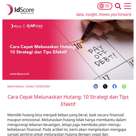
ID
Ope
data. insight. moves you forward
Admin IdScore
|
Artikel
/
23/09/2024
Cara Cepat Melunaskan Hutang: 10 Strategi dan Tips
Efektif
Memiliki hutang bisa menjadi beban yang berat, baik secara finansial
maupun emosional. Melunaskan hutang tidak hanya membantu dalam
mengurangi tekanan keuangan, tetapi juga membuka jalan menuju
kebebasan finansial. Pada artikel ini, kami akan menjelaskan mengapa
sangat penting untuk melunaskan hutang dengan cepat dan