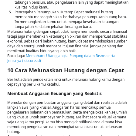
tabungan pensiun, atau pengeluaran lain yang dapat meningkatkan
kualitas hidup kamu.
Pencegahan Penumpukan Hutang: Cepat melunasi hutang
membantu mencegah siklus berbahaya penumpukan hutang baru.
Ini memungkinkan kamu untuk menjaga kesehatan keuangan
tanpa jatuh ke dalam jebakan keuangan baru.
Melunasi hutang dengan cepat tidak hanya membantu secara finansial
tetapi juga memberikan ketenangan pikiran dan memperkuat stabilitas
ekonomi. Bebas dari beban hutang, kamu dapat memfokuskan sumber
daya dan energi untuk mencapai tujuan finansial jangka panjang dan
menikmati kualitas hidup yang lebih baik.
Baca Juga:
Memahami Utang Jangka Panjang dalam Bisnis serta
Jenisnya (idscore.id)
10 Cara Melunaskan Hutang dengan Cepat
Berikut adalah pendekatan rinci untuk melunasi hutang kamu dengan
cepat yang perlu kamu ketahui.
Membuat Anggaran Keuangan yang Realistis
Memulai dengan pembuatan anggaran yang detail dan realistis adalah
langkah awal yang krusial. Anggaran harus mencakup semua
pengeluaran bulanan dan pemasukan, serta mengalokasikan sejumlah
uang khusus untuk pembayaran hutang. Melihat secara visual kemana
saja uang kamu pergi, kamu bisa mengidentifikasi area dimana bisa
memotong pengeluaran dan meningkatkan alokasi untuk pelunasan
hutang.