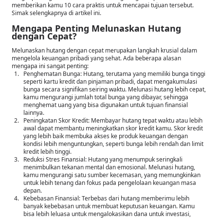
memberikan kamu 10 cara praktis untuk mencapai tujuan tersebut.
Simak selengkapnya di artikel ini.
Mengapa Penting Melunaskan Hutang
dengan Cepat?
Melunaskan hutang dengan cepat merupakan langkah krusial dalam
mengelola keuangan pribadi yang sehat. Ada beberapa alasan
mengapa ini sangat penting:
Penghematan Bunga: Hutang, terutama yang memiliki bunga tinggi
seperti kartu kredit dan pinjaman pribadi, dapat mengakumulasi
bunga secara signifikan seiring waktu. Melunasi hutang lebih cepat,
kamu mengurangi jumlah total bunga yang dibayar, sehingga
menghemat uang yang bisa digunakan untuk tujuan finansial
lainnya.
Peningkatan Skor Kredit: Membayar hutang tepat waktu atau lebih
awal dapat membantu meningkatkan skor kredit kamu. Skor kredit
yang lebih baik membuka akses ke produk keuangan dengan
kondisi lebih menguntungkan, seperti bunga lebih rendah dan limit
kredit lebih tinggi.
Reduksi Stres Finansial: Hutang yang menumpuk seringkali
menimbulkan tekanan mental dan emosional. Melunasi hutang,
kamu mengurangi satu sumber kecemasan, yang memungkinkan
untuk lebih tenang dan fokus pada pengelolaan keuangan masa
depan.
Kebebasan Finansial: Terbebas dari hutang memberimu lebih
banyak kebebasan untuk membuat keputusan keuangan. Kamu
bisa lebih leluasa untuk mengalokasikan dana untuk investasi,