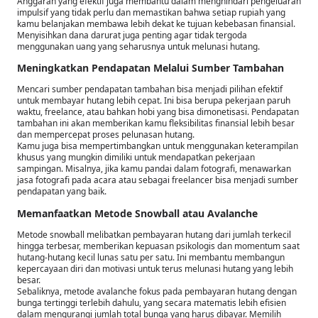
Anggaran yang efektif juga membantu dalam menghindari pengeluaran
impulsif yang tidak perlu dan memastikan bahwa setiap rupiah yang
kamu belanjakan membawa lebih dekat ke tujuan kebebasan finansial.
Menyisihkan dana darurat juga penting agar tidak tergoda
menggunakan uang yang seharusnya untuk melunasi hutang.
Meningkatkan Pendapatan Melalui Sumber Tambahan
Mencari sumber pendapatan tambahan bisa menjadi pilihan efektif
untuk membayar hutang lebih cepat. Ini bisa berupa pekerjaan paruh
waktu, freelance, atau bahkan hobi yang bisa dimonetisasi. Pendapatan
tambahan ini akan memberikan kamu fleksibilitas finansial lebih besar
dan mempercepat proses pelunasan hutang.
Kamu juga bisa mempertimbangkan untuk menggunakan keterampilan
khusus yang mungkin dimiliki untuk mendapatkan pekerjaan
sampingan. Misalnya, jika kamu pandai dalam fotografi, menawarkan
jasa fotografi pada acara atau sebagai freelancer bisa menjadi sumber
pendapatan yang baik.
Memanfaatkan Metode Snowball atau Avalanche
Metode snowball melibatkan pembayaran hutang dari jumlah terkecil
hingga terbesar, memberikan kepuasan psikologis dan momentum saat
hutang-hutang kecil lunas satu per satu. Ini membantu membangun
kepercayaan diri dan motivasi untuk terus melunasi hutang yang lebih
besar.
Sebaliknya, metode avalanche fokus pada pembayaran hutang dengan
bunga tertinggi terlebih dahulu, yang secara matematis lebih efisien
dalam mengurangi jumlah total bunga yang harus dibayar. Memilih