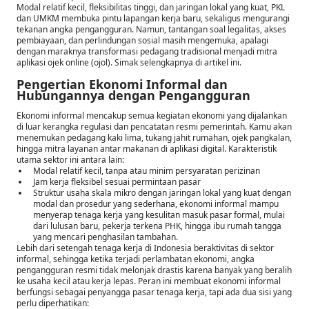
Modal relatif kecil, fleksibilitas tinggi, dan jaringan lokal yang kuat, PKL
dan UMKM membuka pintu lapangan kerja baru, sekaligus mengurangi
tekanan angka pengangguran. Namun, tantangan soal legalitas, akses
pembiayaan, dan perlindungan sosial masih mengemuka, apalagi
dengan maraknya transformasi pedagang tradisional menjadi mitra
aplikasi ojek online (ojol). Simak selengkapnya di artikel ini.
Pengertian Ekonomi Informal dan
Hubungannya dengan Pengangguran
Ekonomi informal mencakup semua kegiatan ekonomi yang dijalankan
di luar kerangka regulasi dan pencatatan resmi pemerintah. Kamu akan
menemukan pedagang kaki lima, tukang jahit rumahan, ojek pangkalan,
hingga mitra layanan antar makanan di aplikasi digital. Karakteristik
utama sektor ini antara lain:
Modal relatif kecil, tanpa atau minim persyaratan perizinan
Jam kerja fleksibel sesuai permintaan pasar
Struktur usaha skala mikro dengan jaringan lokal yang kuat dengan
modal dan prosedur yang sederhana, ekonomi informal mampu
menyerap tenaga kerja yang kesulitan masuk pasar formal, mulai
dari lulusan baru, pekerja terkena PHK, hingga ibu rumah tangga
yang mencari penghasilan tambahan.
Lebih dari setengah tenaga kerja di Indonesia beraktivitas di sektor
informal, sehingga ketika terjadi perlambatan ekonomi, angka
pengangguran resmi tidak melonjak drastis karena banyak yang beralih
ke usaha kecil atau kerja lepas. Peran ini membuat ekonomi informal
berfungsi sebagai penyangga pasar tenaga kerja, tapi ada dua sisi yang
perlu diperhatikan: