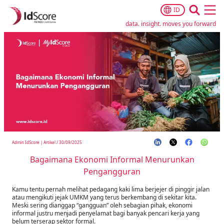
ID
Ope
data. insight. moves you forward
Admin IdScore
|
Artikel
/
30/09/2025
Bagaimana Ekonomi Informal Menurunkan
Pengangguran
Kamu tentu pernah melihat pedagang kaki lima berjejer di pinggir jalan
atau mengikuti jejak UMKM yang terus berkembang di sekitar kita.
Meski sering dianggap “gangguan” oleh sebagian pihak, ekonomi
informal justru menjadi penyelamat bagi banyak pencari kerja yang
belum terserap sektor formal.