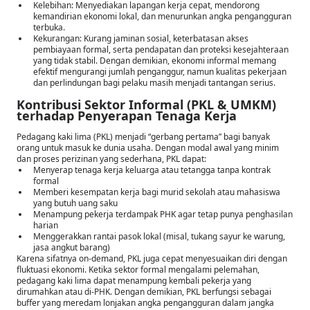
Kelebihan: Menyediakan lapangan kerja cepat, mendorong
kemandirian ekonomi lokal, dan menurunkan angka pengangguran
terbuka.
Kekurangan: Kurang jaminan sosial, keterbatasan akses
pembiayaan formal, serta pendapatan dan proteksi kesejahteraan
yang tidak stabil. Dengan demikian, ekonomi informal memang
efektif mengurangi jumlah penganggur, namun kualitas pekerjaan
dan perlindungan bagi pelaku masih menjadi tantangan serius.
Kontribusi Sektor Informal (PKL & UMKM)
terhadap Penyerapan Tenaga Kerja
Pedagang kaki lima (PKL) menjadi “gerbang pertama” bagi banyak
orang untuk masuk ke dunia usaha. Dengan modal awal yang minim
dan proses perizinan yang sederhana, PKL dapat:
Menyerap tenaga kerja keluarga atau tetangga tanpa kontrak
formal
Memberi kesempatan kerja bagi murid sekolah atau mahasiswa
yang butuh uang saku
Menampung pekerja terdampak PHK agar tetap punya penghasilan
harian
Menggerakkan rantai pasok lokal (misal, tukang sayur ke warung,
jasa angkut barang)
Karena sifatnya on-demand, PKL juga cepat menyesuaikan diri dengan
fluktuasi ekonomi. Ketika sektor formal mengalami pelemahan,
pedagang kaki lima dapat menampung kembali pekerja yang
dirumahkan atau di-PHK. Dengan demikian, PKL berfungsi sebagai
buffer yang meredam lonjakan angka pengangguran dalam jangka