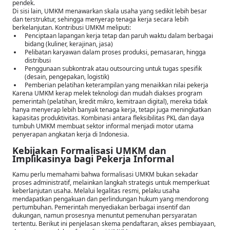
pendek.
Di sisi lain, UMKM menawarkan skala usaha yang sedikit lebih besar
dan terstruktur, sehingga menyerap tenaga kerja secara lebih
berkelanjutan. Kontribusi UMKM meliputi:
Penciptaan lapangan kerja tetap dan paruh waktu dalam berbagai
bidang (kuliner, kerajinan, jasa)
Pelibatan karyawan dalam proses produksi, pemasaran, hingga
distribusi
Penggunaan subkontrak atau outsourcing untuk tugas spesifik
(desain, pengepakan, logistik)
Pemberian pelatihan keterampilan yang menaikkan nilai pekerja
Karena UMKM kerap melek teknologi dan mudah diakses program
pemerintah (pelatihan, kredit mikro, kemitraan digital), mereka tidak
hanya menyerap lebih banyak tenaga kerja, tetapi juga meningkatkan
kapasitas produktivitas. Kombinasi antara fleksibilitas PKL dan daya
tumbuh UMKM membuat sektor informal menjadi motor utama
penyerapan angkatan kerja di Indonesia.
Kebijakan Formalisasi UMKM dan
Implikasinya bagi Pekerja Informal
Kamu perlu memahami bahwa formalisasi UMKM bukan sekadar
proses administratif, melainkan langkah strategis untuk memperkuat
keberlanjutan usaha. Melalui legalitas resmi, pelaku usaha
mendapatkan pengakuan dan perlindungan hukum yang mendorong
pertumbuhan. Pemerintah menyediakan berbagai insentif dan
dukungan, namun prosesnya menuntut pemenuhan persyaratan
tertentu. Berikut ini penjelasan skema pendaftaran, akses pembiayaan,