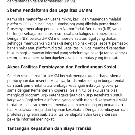
dan tantangan dalam formalisasi UMKM.
Skema Pendaftaran dan Legalitas UMKM
Kamu bisa mendaftarkan usaha mikro, kecil, dan menengah melalui
platform OSS (Online Single Submission) yang dikelola pemerintah.
Prosesnya mencakup pengajuan Nomor Induk Berusaha (NIB) yang
berfungsi sebagai identitas resmi usaha sekaligus izin operasional.
Dengan NIB, pelaku UMKM memperoleh status legal yang diakui,
sehingga memudahkan transaksi dengan pihak ketiga, seperti pemasok
bahan baku atau platform digital. Legalitas ini juga memberi kepastian
hukum bagi karyawan informal yang sebelumnya bekerja tanpa kontrak
resmi, karena mereka kini dipekerjakan oleh entitas yang tercatat.
Akses Fasilitas Pembiayaan dan Perlindungan Sosial
Setelah resmi terdaftar, UMKM berhak mengajukan berbagai skema
pembiayaan dan insentif. Misalnya, kredit mikro dengan bunga rendah
dari bank pemerintah atau lembaga keuangan mikro yang bekerja
sama dengan Kementerian Koperasi. Selain itu, pelaku usaha bisa
mengikuti program BPJS Ketenagakerjaan dan BPJS Kesehatan untuk
karyawan. Bagi pekerja informal yang beralih menjadi karyawan UMKM
terdaftar, ini berarti mereka mendapatkan perlindungan jaminan hari
tua, kecelakaan kerja, dan layanan kesehatan. Dengan pembiayaan dan
proteksi yang lebih baik, stabilitas pendapatan dan kesejahteraan
pekerja informal meningkat.
Tantangan Kepatuhan dan Biaya Transisi