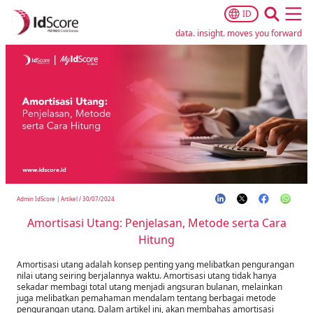
ID
Ope
data. insight. moves you forward
Admin IdScore
|
Artikel
/
30/07/2024
Amortisasi Utang: Penjelasan, Metode serta Cara
Hitung
Amortisasi utang adalah konsep penting yang melibatkan pengurangan
nilai utang seiring berjalannya waktu. Amortisasi utang tidak hanya
sekadar membagi total utang menjadi angsuran bulanan, melainkan
juga melibatkan pemahaman mendalam tentang berbagai metode
pengurangan utang. Dalam artikel ini, akan membahas amortisasi