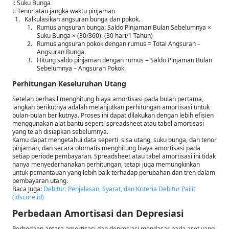
i: Suku Bunga
t: Tenor atau jangka waktu pinjaman
Kalkulasikan angsuran bunga dan pokok.
Rumus angsuran bunga: Saldo Pinjaman Bulan Sebelumnya ×
Suku Bunga × (30/360). (30 hari/1 Tahun)
Rumus angsuran pokok dengan rumus = Total Angsuran –
Angsuran Bunga.
Hitung saldo pinjaman dengan rumus = Saldo Pinjaman Bulan
Sebelumnya – Angsuran Pokok.
Perhitungan Keseluruhan Utang
Setelah berhasil menghitung biaya amortisasi pada bulan pertama,
langkah berikutnya adalah melanjutkan perhitungan amortisasi untuk
bulan-bulan berikutnya. Proses ini dapat dilakukan dengan lebih efisien
menggunakan alat bantu seperti spreadsheet atau tabel amortisasi
yang telah disiapkan sebelumnya.
Kamu dapat mengetahui data seperti sisa utang, suku bunga, dan tenor
pinjaman, dan secara otomatis menghitung biaya amortisasi pada
setiap periode pembayaran. Spreadsheet atau tabel amortisasi ini tidak
hanya menyederhanakan perhitungan, tetapi juga memungkinkan
untuk pemantauan yang lebih baik terhadap perubahan dan tren dalam
pembayaran utang.
Baca Juga:
Debitur: Penjelasan, Syarat, dan Kriteria Debitur Pailit
(idscore.id)
Perbedaan Amortisasi dan Depresiasi
Perbedaan antara amortisasi dan depresiasi mendasar pada aset yang