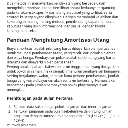
Dua metode ini menawarkan pendekatan yang berbeda dalam
mengelola amortisasi utang. Pemilihan antara keduanya tergantung
pada karakteristik spesifik dari utang atau aset yang terlibat, serta
strategi keuangan yang diinginkan. Dengan memahami kelebihan dan
kekurangan masing-masing metode, pemilik utang dapat membuat
keputusan yang lebih informasional dan sesuai dengan kondisi
keuangan mereka.
Panduan Menghitung Amortisasi Utang
Biaya amortisasi adalah nilai yang harus dibayarkan oleh perusahaan
untuk melunasi pembayaran utang, yang terdiri dari pokok pinjaman
dan biaya bunga. Pembayaran pokok adalah saldo utang yang harus
diterima dan dibayarkan oleh perusahaan.
Penting untuk dipahami bahwa semakin tinggi jumlah yang dibayarkan
untuk pokok pinjaman, maka semakin menurun pembayaran bunganya.
Seiring berjalannya waktu, semakin lama periode pembayaran, jumlah
bunga yang wajib dibayarkan akan semakin berkurang. Namun, akan
berdampak pada jumlah pembayaran pokok pinjamannya akan
meningkat.
Perhitungan pada Bulan Pertama
Siapkan data suku bunga, pokok pinjaman dan tenor pinjaman
Tentukan pinjaman pada bulan sebelumnya dan hitung jumlah
angsuran dengan rumus: Jumlah Angsuran = P x (i / 12) / (1 - (1 + i /
12)^-t)
P: Pokok pinjaman