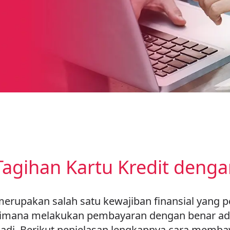
agihan Kartu Kredit deng
merupakan salah satu kewajiban finansial yang 
imana melakukan pembayaran dengan benar ada
di. Berikut penjelasan lengkapnya cara membay