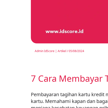
Admin IdScore
|
Artikel
/
05/08/2024
7 Cara Membayar T
Pembayaran tagihan kartu kredit 
kartu. Memahami kapan dan baga
menjaga kesehatan keuangan priba