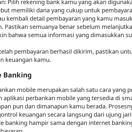
an: Pilih rekening bank kamu yang akan diguna
rsebut memiliki dana yang cukup untuk pembayara
injau kembali detail pembayaran yang kamu masu
n. Pastikan semuanya benar sebelum melanjutka
kin bahwa semua informasi yang dimasukkan sud
elah pembayaran berhasil dikirim, pastikan unt
tan keuangan kamu.
e Banking
nkan mobile merupakan salah satu cara yang pr
n aplikasi perbankan mobile yang tersedia di s
an pun dan dimanapun kamu berada. Prosesny
rol keuangan secara langsung dari ujung jari
 banking hampir sama dengan internet banking,
mbayaran.