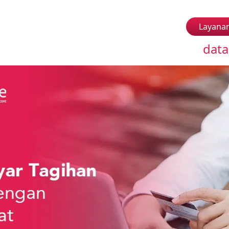
Layana
data