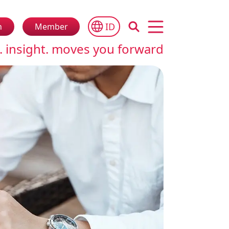
ID
n
Member
Open main menu
. insight. moves you forward