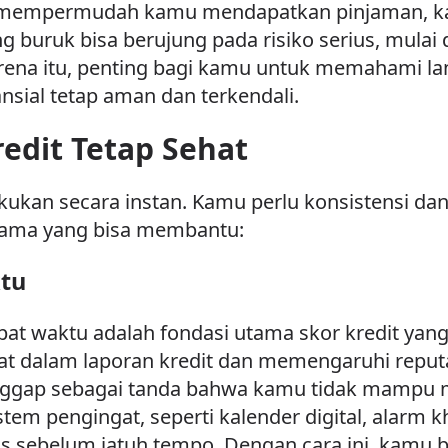
 mempermudah kamu mendapatkan pinjaman, kartu
ang buruk bisa berujung pada risiko serius, mula
Karena itu, penting bagi kamu untuk memahami l
ansial tetap aman dan terkendali.
edit Tetap Sehat
lakukan secara instan. Kamu perlu konsistensi da
utama yang bisa membantu:
ktu
at waktu adalah fondasi utama skor kredit yang
tat dalam laporan kredit dan memengaruhi reput
ggap sebagai tanda bahwa kamu tidak mampu m
tem pengingat, seperti kalender digital, alarm k
is sebelum jatuh tempo. Dengan cara ini, kamu b