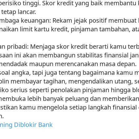
erisiko tinggi. Skor kredit yang baik membantu 
 tetap lancar.
mbaga keuangan: Rekam jejak positif membuat b
kan limit kartu kredit, pinjaman tambahan, atau
 pribadi: Menjaga skor kredit berarti kamu terb
aan ini akan membangun stabilitas finansial ja
 mendadak maupun merencanakan masa depan.
soal angka, tapi juga tentang bagaimana kamu 
iplin membayar tagihan, mengendalikan utang, s
isiko serius seperti penolakan pinjaman hingga bl
an membuka lebih banyak peluang dan memberik
astikan kamu mengelola setiap langkah finansia
n.
ing Diblokir Bank