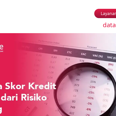
Layana
data