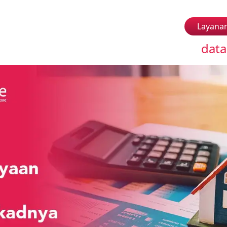
Layana
data