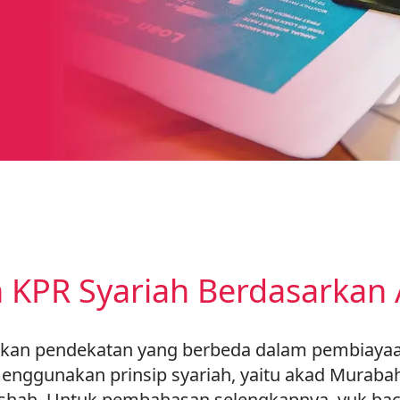
n KPR Syariah Berdasarkan
kan pendekatan yang berbeda dalam pembiaya
ggunakan prinsip syariah, yaitu akad Murabahah
hah. Untuk pembahasan selengkapnya, yuk baca ar