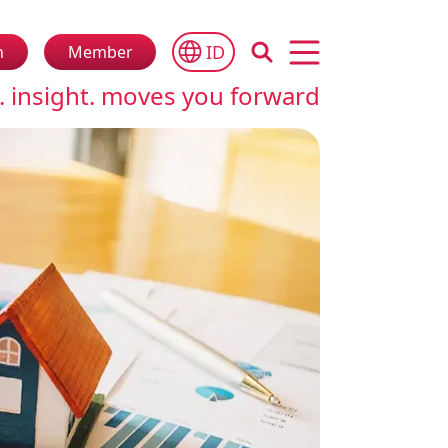
ID
n
Member
Open main menu
. insight. moves you forward