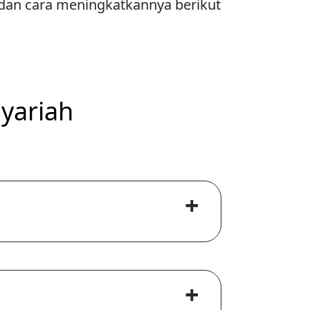
u dan cara meningkatkannya berikut
yariah
+
+